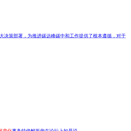
重大决策部署，为推进碳达峰碳中和工作提供了根本遵循，对于
候变化
事务特使解振华在论坛上如是说。