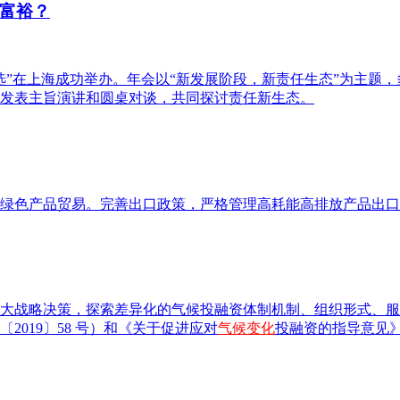
富裕？
选”在上海成功举办。年会以“新发展阶段，新责任生态”为主题
发表主旨演讲和圆桌对谈，共同探讨责任新生态。
绿色产品贸易。完善出口政策，严格管理高耗能高排放产品出口
大战略决策，探索差异化的气候投融资体制机制、组织形式、服
019〕58 号）和《关于促进应对
气候变化
投融资的指导意见》（