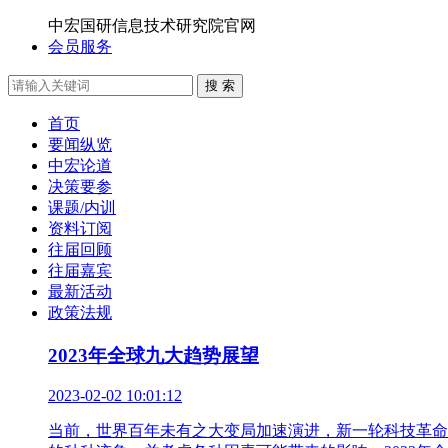
中宏国研信息技术研究院官网
会员服务
搜 索
首页
要闻纵览
中宏论道
决策要参
课题/内训
资料订阅
往届回顾
往届嘉宾
最新活动
政策法规
2023年全球九大趋势展望
2023-02-02 10:01:12
当前，世界百年未有之大变局加速演进，新一轮科技革命