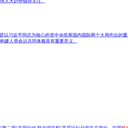
全球九大趋势值得关注。
这是以习近平同志为核心的党中央统筹国内国际两个大局作出的
构建人类命运共同体都具有重要意义。
”第二届“共同行动 助力碳中和”高层论坛日前在京举行，中国
气