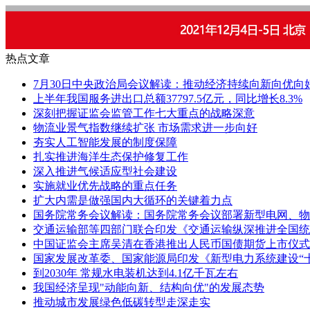
热点文章
7月30日中央政治局会议解读：推动经济持续向新向优向
上半年我国服务进出口总额37797.5亿元，同比增长8.3%
深刻把握证监会监管工作七大重点的战略深意
物流业景气指数继续扩张 市场需求进一步向好
夯实人工智能发展的制度保障
扎实推进海洋生态保护修复工作
深入推进气候适应型社会建设
实施就业优先战略的重点任务
扩大内需是做强国内大循环的关键着力点
国务院常务会议解读：国务院常务会议部署新型电网、物
交通运输部等四部门联合印发《交通运输纵深推进全国统
中国证监会主席吴清在香港推出人民币国债期货上市仪式
国家发展改革委、国家能源局印发《新型电力系统建设“
到2030年 常规水电装机达到4.1亿千瓦左右
我国经济呈现"动能向新、结构向优"的发展态势
推动城市发展绿色低碳转型走深走实