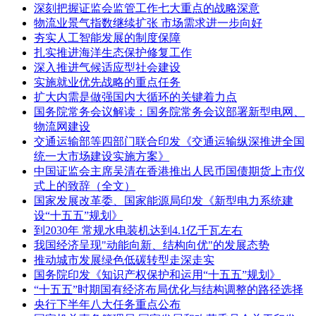
深刻把握证监会监管工作七大重点的战略深意
物流业景气指数继续扩张 市场需求进一步向好
夯实人工智能发展的制度保障
扎实推进海洋生态保护修复工作
深入推进气候适应型社会建设
实施就业优先战略的重点任务
扩大内需是做强国内大循环的关键着力点
国务院常务会议解读：国务院常务会议部署新型电网、
物流网建设
交通运输部等四部门联合印发《交通运输纵深推进全国
统一大市场建设实施方案》
中国证监会主席吴清在香港推出人民币国债期货上市仪
式上的致辞（全文）
国家发展改革委、国家能源局印发《新型电力系统建
设“十五五”规划》
到2030年 常规水电装机达到4.1亿千瓦左右
我国经济呈现"动能向新、结构向优"的发展态势
推动城市发展绿色低碳转型走深走实
国务院印发《知识产权保护和运用“十五五”规划》
“十五五”时期国有经济布局优化与结构调整的路径选择
央行下半年八大任务重点公布