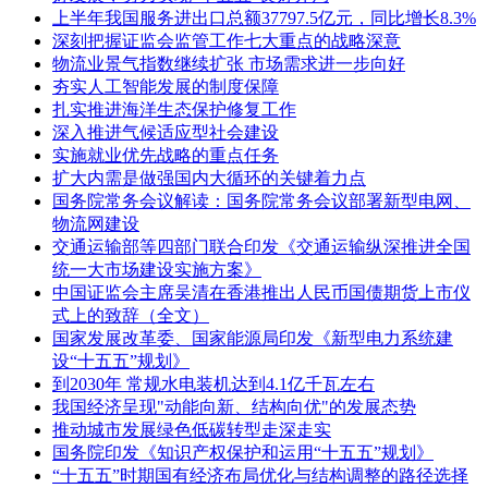
上半年我国服务进出口总额37797.5亿元，同比增长8.3%
深刻把握证监会监管工作七大重点的战略深意
物流业景气指数继续扩张 市场需求进一步向好
夯实人工智能发展的制度保障
扎实推进海洋生态保护修复工作
深入推进气候适应型社会建设
实施就业优先战略的重点任务
扩大内需是做强国内大循环的关键着力点
国务院常务会议解读：国务院常务会议部署新型电网、
物流网建设
交通运输部等四部门联合印发《交通运输纵深推进全国
统一大市场建设实施方案》
中国证监会主席吴清在香港推出人民币国债期货上市仪
式上的致辞（全文）
国家发展改革委、国家能源局印发《新型电力系统建
设“十五五”规划》
到2030年 常规水电装机达到4.1亿千瓦左右
我国经济呈现"动能向新、结构向优"的发展态势
推动城市发展绿色低碳转型走深走实
国务院印发《知识产权保护和运用“十五五”规划》
“十五五”时期国有经济布局优化与结构调整的路径选择