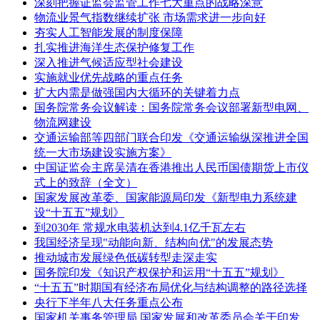
深刻把握证监会监管工作七大重点的战略深意
物流业景气指数继续扩张 市场需求进一步向好
夯实人工智能发展的制度保障
扎实推进海洋生态保护修复工作
深入推进气候适应型社会建设
实施就业优先战略的重点任务
扩大内需是做强国内大循环的关键着力点
国务院常务会议解读：国务院常务会议部署新型电网、
物流网建设
交通运输部等四部门联合印发《交通运输纵深推进全国
统一大市场建设实施方案》
中国证监会主席吴清在香港推出人民币国债期货上市仪
式上的致辞（全文）
国家发展改革委、国家能源局印发《新型电力系统建
设“十五五”规划》
到2030年 常规水电装机达到4.1亿千瓦左右
我国经济呈现"动能向新、结构向优"的发展态势
推动城市发展绿色低碳转型走深走实
国务院印发《知识产权保护和运用“十五五”规划》
“十五五”时期国有经济布局优化与结构调整的路径选择
央行下半年八大任务重点公布
国家机关事务管理局 国家发展和改革委员会关于印发