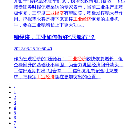
九银十”传统需求旺季到来，稳增长政策加力提效，多位
接受证券时报记者采访的专家表示，当前工业生产正积
极恢复，三季度
工业经济
有望回暖，积极发挥稳大盘作
用。挖掘需求将是接下来支撑
工业经济
恢复的主要抓
手，要在工业稳增长上下更大功夫。
稳经济，工业如何做好“压舱石”？
2022-08-25 10:50:40
作为宏观经济的“压舱石”，
工业经济
较快恢复增长，但
企稳回升的基础还不牢固。为全力巩固经济回升势头，
工信部近期打出“组合拳”，工信部党组书记金壮龙要
求，把稳定
工业经济
摆在更加突出的位置。
‹
1
2
3
4
5
6
7