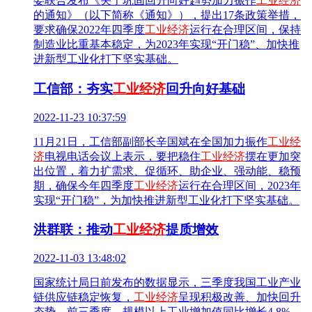
委联合发布《关于巩固回升向好趋势加力振作
工业经济
的通知》（以下简称《通知》），提出17条政策举措，
要求确保2022年四季度
工业经济
运行在合理区间，保持
制造业比重基本稳定，为2023年实现“开门稳”、加快推
进新型工业化打下坚实基础。
工信部：夯实
工业经济
回升向好基础
2022-11-23 10:37:59
11月21日，工信部副部长辛国斌在全国加力振作
工业经
济
电视电话会议上表示，要把稳住
工业经济
摆在更加突
出位置，着力扩需求、促循环、助企业、强动能、稳预
期，确保今年四季度
工业经济
运行在合理区间，2023年
实现“开门稳”，为加快推进新型工业化打下坚实基础。
洪群联：推动
工业经济
提质增效
2022-11-03 13:48:02
国家统计局日前发布的数据显示，三季度我国工业产业
链供应链稳定恢复，
工业经济
呈现积极改善、加快回升
态势。前三季度，规模以上工业增加值同比增长4 8%，