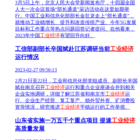
3月5日上午，北京人民大会堂新闻发布厅，十四届全国
人大一次会议首场“部长通道”采访活动在这里如期举
行。中国工业和信息化部部长金壮龙走上“部长通道”，
就推动工业稳增长、提升和改造传统产业、今年5G发展
目标和工作重点等热点问题回答记者提问。在他看来，
2023年中国
工业经济
有望回升向好。
工信部副部长辛国斌赴江苏调研当前
工业经济
运行情况
2023-02-27 09:56:13
​2月21日至22日，工业和信息化部党组成员、副部长辛国
斌在南京召开
工业经济
运行和重点企业座谈会并到相关
企业实地调研，详细了解江苏省和南京市
工业经济
运
行、企业生产经营、复工复产、稳外贸外资、扩消费投
资等情况，研究推进
工业经济
平稳运行的工作举措。
山东省实施一万五千个重点项目 提速
工业经济
高质量发展