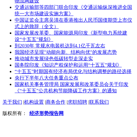
物流网建设
交通运输部等四部门联合印发《交通运输纵深推进全国
统一大市场建设实施方案》
中国证监会主席吴清在香港推出人民币国债期货上市仪
式上的致辞（全文）
国家发展改革委、国家能源局印发《新型电力系统建
设“十五五”规划》
到2030年 常规水电装机达到4.1亿千瓦左右
我国经济呈现"动能向新、结构向优"的发展态势
推动城市发展绿色低碳转型走深走实
国务院印发《知识产权保护和运用“十五五”规划》
“十五五”时期国有经济布局优化与结构调整的路径选择
央行下半年八大任务重点公布
国家机关事务管理局 国家发展和改革委员会关于印发
《“十五五”公共机构节能降碳工作方案》的通知
关于我们
|
机构设置
|
商务合作
|
求职招聘
|
联系我们
版权所有：
经济形势报告网