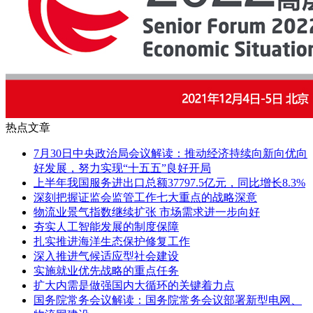
热点文章
7月30日中央政治局会议解读：推动经济持续向新向优向
好发展，努力实现“十五五”良好开局
上半年我国服务进出口总额37797.5亿元，同比增长8.3%
深刻把握证监会监管工作七大重点的战略深意
物流业景气指数继续扩张 市场需求进一步向好
夯实人工智能发展的制度保障
扎实推进海洋生态保护修复工作
深入推进气候适应型社会建设
实施就业优先战略的重点任务
扩大内需是做强国内大循环的关键着力点
国务院常务会议解读：国务院常务会议部署新型电网、