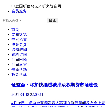
中宏国研信息技术研究院官网
会员服务
搜 索
首页
要闻纵览
中宏论道
决策要参
课题/内训
资料订阅
往届回顾
往届嘉宾
最新活动
政策法规
证监会：将加快推进碳排放权期货市场建设
2021-04-18 22:09:11
4月16日，证监会新闻发言人高莉在例行新闻发布会上表