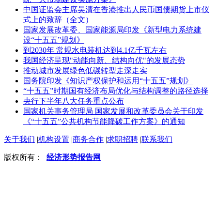
中国证监会主席吴清在香港推出人民币国债期货上市仪
式上的致辞（全文）
国家发展改革委、国家能源局印发《新型电力系统建
设“十五五”规划》
到2030年 常规水电装机达到4.1亿千瓦左右
我国经济呈现"动能向新、结构向优"的发展态势
推动城市发展绿色低碳转型走深走实
国务院印发《知识产权保护和运用“十五五”规划》
“十五五”时期国有经济布局优化与结构调整的路径选择
央行下半年八大任务重点公布
国家机关事务管理局 国家发展和改革委员会关于印发
《“十五五”公共机构节能降碳工作方案》的通知
关于我们
|
机构设置
|
商务合作
|
求职招聘
|
联系我们
版权所有：
经济形势报告网