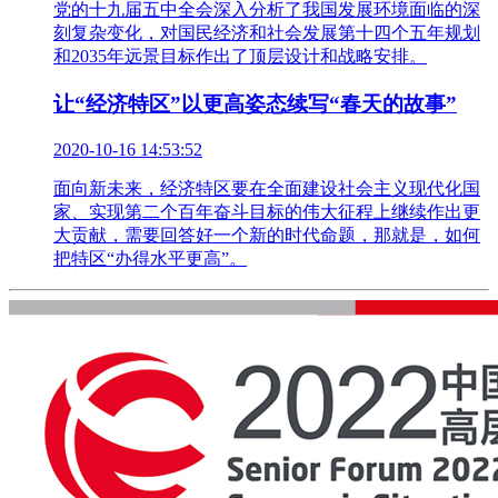
党的十九届五中全会深入分析了我国发展环境面临的深
刻复杂变化，对国民经济和社会发展第十四个五年规划
和2035年远景目标作出了顶层设计和战略安排。
让“经济特区”以更高姿态续写“春天的故事”
2020-10-16 14:53:52
面向新未来，经济特区要在全面建设社会主义现代化国
家、实现第二个百年奋斗目标的伟大征程上继续作出更
大贡献，需要回答好一个新的时代命题，那就是，如何
把特区“办得水平更高”。