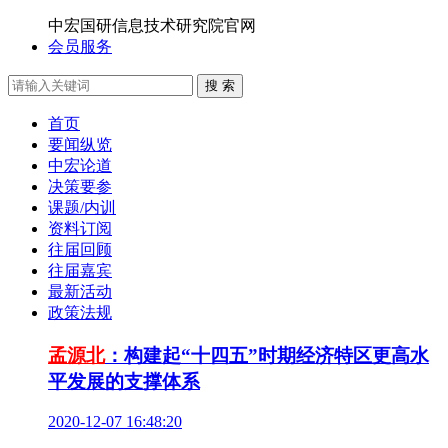
中宏国研信息技术研究院官网
会员服务
搜 索
首页
要闻纵览
中宏论道
决策要参
课题/内训
资料订阅
往届回顾
往届嘉宾
最新活动
政策法规
孟源北
：构建起“十四五”时期经济特区更高水
平发展的支撑体系
2020-12-07 16:48:20