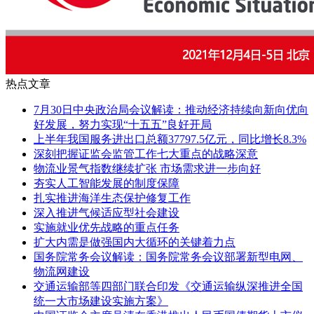
热点文章
7月30日中央政治局会议解读：推动经济持续向新向优向
好发展，努力实现“十五五”良好开局
上半年我国服务进出口总额37797.5亿元，同比增长8.3%
深刻把握证监会监管工作七大重点的战略深意
物流业景气指数继续扩张 市场需求进一步向好
夯实人工智能发展的制度保障
扎实推进海洋生态保护修复工作
深入推进气候适应型社会建设
实施就业优先战略的重点任务
扩大内需是做强国内大循环的关键着力点
国务院常务会议解读：国务院常务会议部署新型电网、
物流网建设
交通运输部等四部门联合印发《交通运输纵深推进全国
统一大市场建设实施方案》