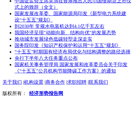
中国证监会主席吴清在香港推出人民币国债期货上市仪
式上的致辞（全文）
国家发展改革委、国家能源局印发《新型电力系统建
设“十五五”规划》
到2030年 常规水电装机达到4.1亿千瓦左右
我国经济呈现"动能向新、结构向优"的发展态势
推动城市发展绿色低碳转型走深走实
国务院印发《知识产权保护和运用“十五五”规划》
“十五五”时期国有经济布局优化与结构调整的路径选择
央行下半年八大任务重点公布
国家机关事务管理局 国家发展和改革委员会关于印发
《“十五五”公共机构节能降碳工作方案》的通知
关于我们
|
机构设置
|
商务合作
|
求职招聘
|
联系我们
版权所有：
经济形势报告网