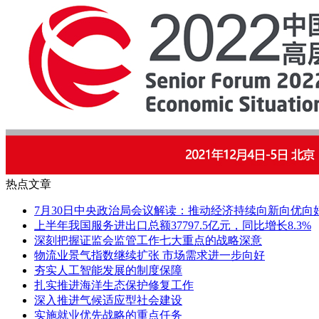
热点文章
7月30日中央政治局会议解读：推动经济持续向新向优向
上半年我国服务进出口总额37797.5亿元，同比增长8.3%
深刻把握证监会监管工作七大重点的战略深意
物流业景气指数继续扩张 市场需求进一步向好
夯实人工智能发展的制度保障
扎实推进海洋生态保护修复工作
深入推进气候适应型社会建设
实施就业优先战略的重点任务