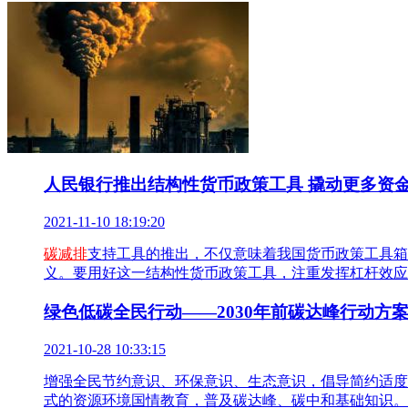
人民银行推出结构性货币政策工具 撬动更多资
2021-11-10 18:19:20
碳减排
支持工具的推出，不仅意味着我国货币政策工具箱
义。要用好这一结构性货币政策工具，注重发挥杠杆效应
绿色低碳全民行动——2030年前碳达峰行动方
2021-10-28 10:33:15
增强全民节约意识、环保意识、生态意识，倡导简约适度
式的资源环境国情教育，普及碳达峰、碳中和基础知识。