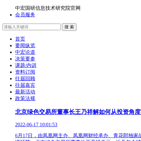
中宏国研信息技术研究院官网
会员服务
搜 索
首页
要闻纵览
中宏论道
决策要参
课题/内训
资料订阅
往届回顾
往届嘉宾
最新活动
政策法规
北京绿色交易所董事长王乃祥解如何从投资角度
2022-06-17 10:01:53
6月17日，由凤凰网主办、凤凰网财经承办、青花郎独家战