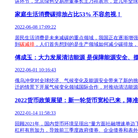
讲环节，北京绿色交易所董事长王乃祥表示，近几年全球
家庭生活消费碳排放占比53% 不容忽视！
2022-06-08 17:09:22
居民生活消费是未来减碳的重点领域，我国正在逐渐增强
到
碳减排
，人们首先想到的是生产领域如何减少碳排放，
傅成玉：大力发展清洁能源 是保障能源安全、
2022-06-01 10:16:43
俄乌冲突对全球经济、气候变化及能源安全带来了新的挑
迁的情景下开展气候变化领域国际合作，对推动清洁能源
2022货币政策展望：新一轮货币宽松已来，降
2022-01-14 11:58:33
回顾2021年，国内货币环境呈现出“量方面社融增速
杠杆有所加力，导致前三季度政府债券、企业债券和表外融