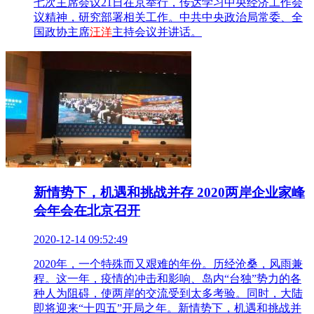
七次主席会议21日在京举行，传达学习中央经济工作会
议精神，研究部署相关工作。中共中央政治局常委、全
国政协主席
汪洋
主持会议并讲话。
新情势下，机遇和挑战并存 2020两岸企业家峰
会年会在北京召开
2020-12-14 09:52:49
2020年，一个特殊而又艰难的年份。历经沧桑，风雨兼
程。这一年，疫情的冲击和影响、岛内“台独”势力的各
种人为阻碍，使两岸的交流受到太多考验。同时，大陆
即将迎来“十四五”开局之年。新情势下，机遇和挑战并