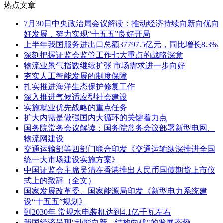
热点文章
7月30日中央政治局会议解读：推动经济持续向新向优向
好发展，努力实现“十五五”良好开局
上半年我国服务进出口总额37797.5亿元，同比增长8.3%
深刻把握证监会监管工作七大重点的战略深意
物流业景气指数继续扩张 市场需求进一步向好
夯实人工智能发展的制度保障
扎实推进海洋生态保护修复工作
深入推进气候适应型社会建设
实施就业优先战略的重点任务
扩大内需是做强国内大循环的关键着力点
国务院常务会议解读：国务院常务会议部署新型电网、
物流网建设
交通运输部等四部门联合印发《交通运输纵深推进全国
统一大市场建设实施方案》
中国证监会主席吴清在香港推出人民币国债期货上市仪
式上的致辞（全文）
国家发展改革委、国家能源局印发《新型电力系统建
设“十五五”规划》
到2030年 常规水电装机达到4.1亿千瓦左右
我国经济呈现"动能向新、结构向优"的发展态势