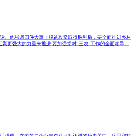
要讲话。他强调四件大事：脱贫攻坚取得胜利后，要全面推进乡村
聚更强大的力量来推进;要加强党对“三农”工作的全面领导。
要讲话强调，在向第二个百年奋斗目标迈进的历史关口，巩固和拓