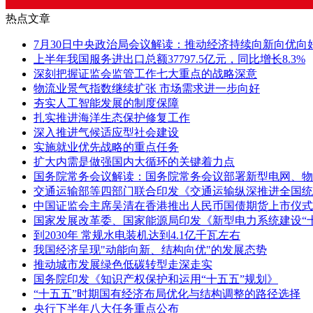
热点文章
7月30日中央政治局会议解读：推动经济持续向新向优向
上半年我国服务进出口总额37797.5亿元，同比增长8.3%
深刻把握证监会监管工作七大重点的战略深意
物流业景气指数继续扩张 市场需求进一步向好
夯实人工智能发展的制度保障
扎实推进海洋生态保护修复工作
深入推进气候适应型社会建设
实施就业优先战略的重点任务
扩大内需是做强国内大循环的关键着力点
国务院常务会议解读：国务院常务会议部署新型电网、物
交通运输部等四部门联合印发《交通运输纵深推进全国统
中国证监会主席吴清在香港推出人民币国债期货上市仪式
国家发展改革委、国家能源局印发《新型电力系统建设“
到2030年 常规水电装机达到4.1亿千瓦左右
我国经济呈现"动能向新、结构向优"的发展态势
推动城市发展绿色低碳转型走深走实
国务院印发《知识产权保护和运用“十五五”规划》
“十五五”时期国有经济布局优化与结构调整的路径选择
央行下半年八大任务重点公布