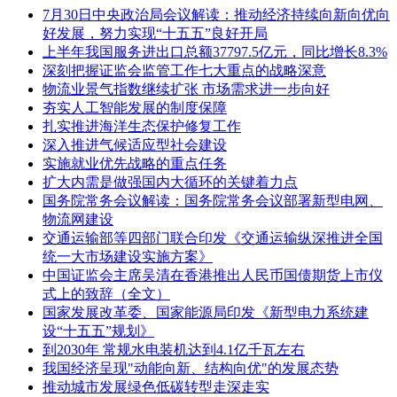
7月30日中央政治局会议解读：推动经济持续向新向优向
好发展，努力实现“十五五”良好开局
上半年我国服务进出口总额37797.5亿元，同比增长8.3%
深刻把握证监会监管工作七大重点的战略深意
物流业景气指数继续扩张 市场需求进一步向好
夯实人工智能发展的制度保障
扎实推进海洋生态保护修复工作
深入推进气候适应型社会建设
实施就业优先战略的重点任务
扩大内需是做强国内大循环的关键着力点
国务院常务会议解读：国务院常务会议部署新型电网、
物流网建设
交通运输部等四部门联合印发《交通运输纵深推进全国
统一大市场建设实施方案》
中国证监会主席吴清在香港推出人民币国债期货上市仪
式上的致辞（全文）
国家发展改革委、国家能源局印发《新型电力系统建
设“十五五”规划》
到2030年 常规水电装机达到4.1亿千瓦左右
我国经济呈现"动能向新、结构向优"的发展态势
推动城市发展绿色低碳转型走深走实