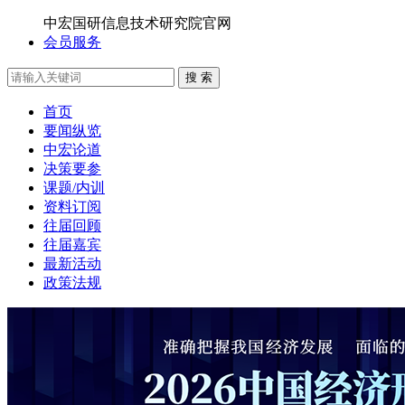
中宏国研信息技术研究院官网
会员服务
搜 索
首页
要闻纵览
中宏论道
决策要参
课题/内训
资料订阅
往届回顾
往届嘉宾
最新活动
政策法规