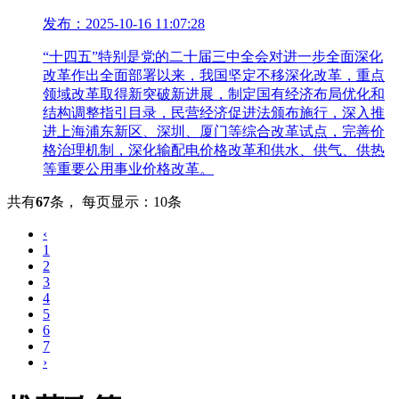
发布：2025-10-16 11:07:28
“十四五”特别是党的二十届三中全会对进一步全面深化
改革作出全面部署以来，我国坚定不移深化改革，重点
领域改革取得新突破新进展，制定国有经济布局优化和
结构调整指引目录，民营经济促进法颁布施行，深入推
进上海浦东新区、深圳、厦门等综合改革试点，完善价
格治理机制，深化输配电价格改革和供水、供气、供热
等重要公用事业价格改革。
共有
67
条
，
每页显示：10条
‹
1
2
3
4
5
6
7
›