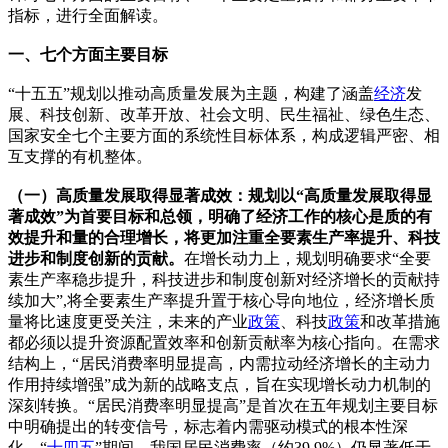
指标，进行全面解读。
一、七个方面主要目标
“十五五”规划以推动高质量发展为主题，构建了涵盖
经济
发
展、科技创新、改革开放、社会文明、民生福祉、绿色生态、
国家安全七个主要方面的系统性目标体系，构成逻辑严密、相
互支撑的有机整体。
（一）高质量发展取得显著成效：规划以“高质量发展取得显
著成效”为首要目标和总领，明确了经济工作的核心是质的有
效提升和量的合理增长，将更加注重全要素生产率提升、科技
进步和制度创新的贡献。
在增长动力上，规划明确要求“全要
素生产率稳步提升，科技进步和制度创新对经济增长的贡献持
续加大”,将全要素生产率提升置于核心导向地位，经济增长质
量将比速度更受关注，未来的产业
政策
、科技
政策
和改革措施
都必须以提升资源配置效率和创新贡献率为核心指向。在需求
结构上，“居民消费率明显提高，内需拉动经济增长的主动力
作用持续增强”成为新的战略支点，旨在实现增长动力机制的
深刻转换。“居民消费率明显提高”是首次在五年规划主要目标
中明确提出的转变信号，标志着内需驱动模式的根本性深
化。“
十四五
”期间，我国居民消费率（约39.9%）仍显著低于