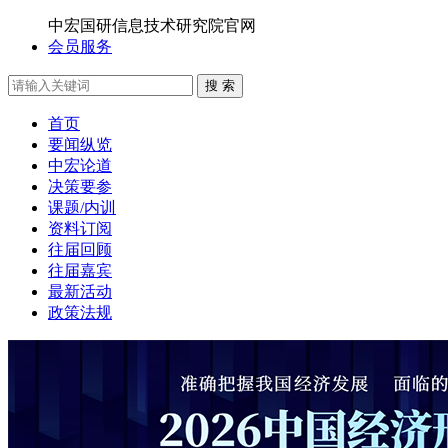
中宏国研信息技术研究院官网
会员服务
搜 索
首页
要闻纵览
中宏论道
决策要参
课题/内训
资料订阅
往届回顾
往届嘉宾
最新活动
政策法规