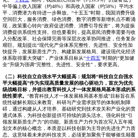
中等偏上收入国家（约48%）和高收入国家（约58%）平均水
平，消费潜力有待进一步释放。“十五五”时期，我国消费升级
空间巨大，服务消费、绿色消费、数字消费等新增长点不断涌
现，政策重心转向“政府促进消费、消费引导投资”，将为提振
消费提供系统性支持。但也要看到，提高居民消费率需要与收
入分配改革、社会保障完善等深层次改革协同推进，任务复杂
艰巨。规划提出“现代化产业体系完整性、先进性、安全性加
快提升，发展新质生产力、构建新发展格局、建设现代化经济
体系取得重大突破”，产业体系目标从“
十四五
”时期的“更加健
全”升级为强调“完整性、先进性、安全性”，要求更高。
（二）科技自立自强水平大幅提高：规划将“科技自立自强水
平大幅提高”作为实现高质量发展的核心驱动力，首次为优先
级战略目标，并提出教育科技人才一体发展格局基本形成的系
统性要求。
“教育科技人才一体发展格局基本形成”目标旨在系
统性破解长期以来教育、科研与产业需求脱节的体制机制障
碍，通过构建从人才培养、基础研究到技术攻关和产业化的贯
通式体系，为科技创新提供可持续的源头活水。强化科技“引
领发展新质生产力”的功能。新质生产力作为首次写入五年规
划文本的核心概念，本质是以科技创新为主导的先进生产力质
态。这意味着未来的科技攻关，必须更加聚焦于能够催生颠覆