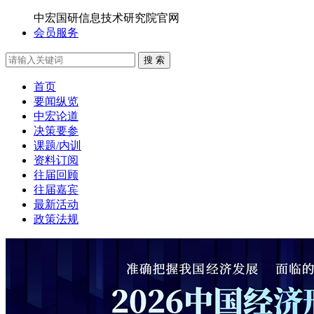
中宏国研信息技术研究院官网
会员服务
搜 索
首页
要闻纵览
中宏论道
决策要参
课题/内训
资料订阅
往届回顾
往届嘉宾
最新活动
政策法规