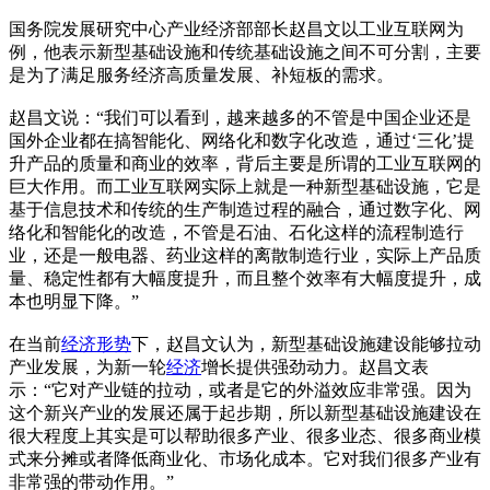
国务院发展研究中心产业经济部部长赵昌文以工业互联网为
例，他表示新型基础设施和传统基础设施之间不可分割，主要
是为了满足服务经济高质量发展、补短板的需求。
赵昌文说：“我们可以看到，越来越多的不管是中国企业还是
国外企业都在搞智能化、网络化和数字化改造，通过‘三化’提
升产品的质量和商业的效率，背后主要是所谓的工业互联网的
巨大作用。而工业互联网实际上就是一种新型基础设施，它是
基于信息技术和传统的生产制造过程的融合，通过数字化、网
络化和智能化的改造，不管是石油、石化这样的流程制造行
业，还是一般电器、药业这样的离散制造行业，实际上产品质
量、稳定性都有大幅度提升，而且整个效率有大幅度提升，成
本也明显下降。”
在当前
经济形势
下，赵昌文认为，新型基础设施建设能够拉动
产业发展，为新一轮
经济
增长提供强劲动力。赵昌文表
示：“它对产业链的拉动，或者是它的外溢效应非常强。因为
这个新兴产业的发展还属于起步期，所以新型基础设施建设在
很大程度上其实是可以帮助很多产业、很多业态、很多商业模
式来分摊或者降低商业化、市场化成本。它对我们很多产业有
非常强的带动作用。”