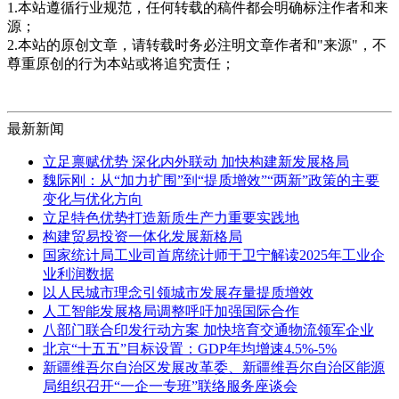
1.本站遵循行业规范，任何转载的稿件都会明确标注作者和来
源；
2.本站的原创文章，请转载时务必注明文章作者和"来源"，不
尊重原创的行为本站或将追究责任；
最新新闻
立足禀赋优势 深化内外联动 加快构建新发展格局
魏际刚：从“加力扩围”到“提质增效”“两新”政策的主要
变化与优化方向
立足特色优势打造新质生产力重要实践地
构建贸易投资一体化发展新格局
国家统计局工业司首席统计师于卫宁解读2025年工业企
业利润数据
以人民城市理念引领城市发展存量提质增效
人工智能发展格局调整呼吁加强国际合作
八部门联合印发行动方案 加快培育交通物流领军企业
北京“十五五”目标设置：GDP年均增速4.5%-5%
新疆维吾尔自治区发展改革委、新疆维吾尔自治区能源
局组织召开“一企一专班”联络服务座谈会