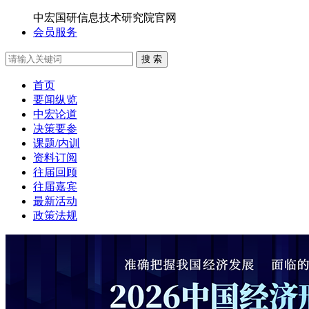
中宏国研信息技术研究院官网
会员服务
搜 索
首页
要闻纵览
中宏论道
决策要参
课题/内训
资料订阅
往届回顾
往届嘉宾
最新活动
政策法规