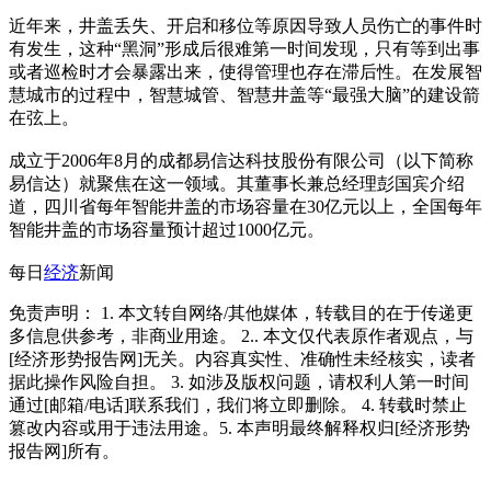
近年来，井盖丢失、开启和移位等原因导致人员伤亡的事件时
有发生，这种“黑洞”形成后很难第一时间发现，只有等到出事
或者巡检时才会暴露出来，使得管理也存在滞后性。在发展智
慧城市的过程中，智慧城管、智慧井盖等“最强大脑”的建设箭
在弦上。
成立于2006年8月的成都易信达科技股份有限公司（以下简称
易信达）就聚焦在这一领域。其董事长兼总经理彭国宾介绍
道，四川省每年智能井盖的市场容量在30亿元以上，全国每年
智能井盖的市场容量预计超过1000亿元。
每日
经济
新闻
免责声明： 1. 本文转自网络/其他媒体，转载目的在于传递更
多信息供参考，非商业用途。 2.. 本文仅代表原作者观点，与
[经济形势报告网]无关。内容真实性、准确性未经核实，读者
据此操作风险自担。 3. 如涉及版权问题，请权利人第一时间
通过[邮箱/电话]联系我们，我们将立即删除。 4. 转载时禁止
篡改内容或用于违法用途。5. 本声明最终解释权归[经济形势
报告网]所有。