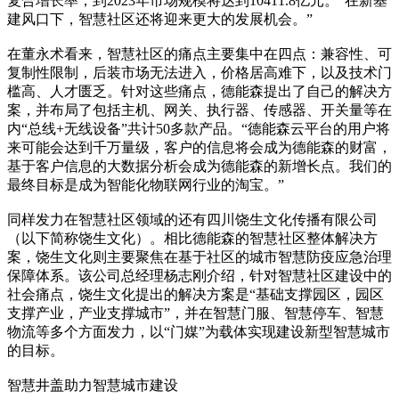
复合增长率，到2023年市场规模将达到10411.8亿元。“在新基
建风口下，智慧社区还将迎来更大的发展机会。”
在董永术看来，智慧社区的痛点主要集中在四点：兼容性、可
复制性限制，后装市场无法进入，价格居高难下，以及技术门
槛高、人才匮乏。针对这些痛点，德能森提出了自己的解决方
案，并布局了包括主机、网关、执行器、传感器、开关量等在
内“总线+无线设备”共计50多款产品。“德能森云平台的用户将
来可能会达到千万量级，客户的信息将会成为德能森的财富，
基于客户信息的大数据分析会成为德能森的新增长点。我们的
最终目标是成为智能化物联网行业的淘宝。”
同样发力在智慧社区领域的还有四川饶生文化传播有限公司
（以下简称饶生文化）。相比德能森的智慧社区整体解决方
案，饶生文化则主要聚焦在基于社区的城市智慧防疫应急治理
保障体系。该公司总经理杨志刚介绍，针对智慧社区建设中的
社会痛点，饶生文化提出的解决方案是“基础支撑园区，园区
支撑产业，产业支撑城市”，并在智慧门服、智慧停车、智慧
物流等多个方面发力，以“门媒”为载体实现建设新型智慧城市
的目标。
智慧井盖助力智慧城市建设