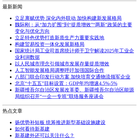
最新新闻
立足禀赋优势 深化内外联动 加快构建新发展格局
魏际刚：从“加力扩围”到“提质增效”“两新”政策的主要
变化与优化方向
立足特色优势打造新质生产力重要实践地
构建贸易投资一体化发展新格局
国家统计局工业司首席统计师于卫宁解读2025年工业企
业利润数据
以人民城市理念引领城市发展存量提质增效
人工智能发展格局调整呼吁加强国际合作
八部门联合印发行动方案 加快培育交通物流领军企业
北京“十五五”目标设置：GDP年均增速4.5%-5%
新疆维吾尔自治区发展改革委、新疆维吾尔自治区能源
局组织召开“一企一专班”联络服务座谈会
热点文章
扬优势补短板 统筹推进新型基础设施建设
如何看待新基建
新基建外还可以关注什么？