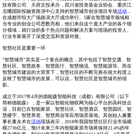
技有限公司、天府文投承办，四川省投资基金业协会、重庆江
北嘴国际投融资路演中心支持的智慧城市创业项目专场
活动
，
在成都市恒大广场路演大厅成功举行。5家在智慧城市领域相
当专业的创业公司悉数亮相，他们来自这个庞大产业的各个细
分领域，就行业的多个热点问题和解决方案与现场的投资人、
行业专家展开了深度交流和资源对接。
智慧社区是重要一环
“智慧城市”其实是一个复合的概念，其中包括了智慧交通、智
慧社区、智慧政务、智慧医疗、智慧物流、智慧能源等。而在
智慧城市建设的大背景下，智慧社区的不断完善在很大程度上
反映了智慧城市的发展，可以说，智慧社区是智慧城市的缩
影。
成立于2017年4月的德能森智能科技（成都）有限公司（以下
简称德能森），是一家以智能化物联网为核心平台的高科技企
业，目前已在智能家居、智慧社区、智慧酒店、智慧园区、智
慧楼宇、智慧养老、智慧商业等应用场景落地。其创始人兼董
事长董永术在
活动
现场表示，2018年我国智慧社区行业市场规
模2736亿元，预计未来三年内智能家居市场将保持21.4%的年