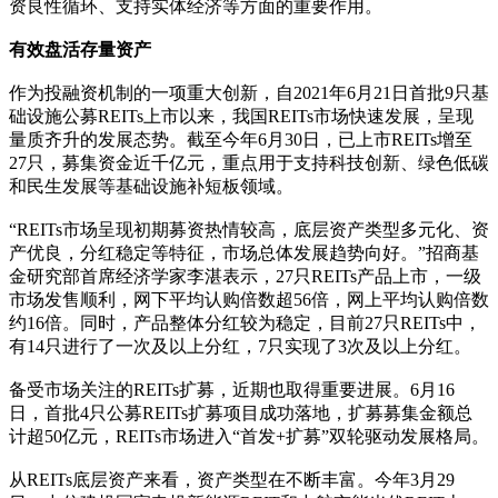
资良性循环、支持实体经济等方面的重要作用。
有效盘活存量资产
作为投融资机制的一项重大创新，自2021年6月21日首批9只基
础设施公募REITs上市以来，我国REITs市场快速发展，呈现
量质齐升的发展态势。截至今年6月30日，已上市REITs增至
27只，募集资金近千亿元，重点用于支持科技创新、绿色低碳
和民生发展等基础设施补短板领域。
“REITs市场呈现初期募资热情较高，底层资产类型多元化、资
产优良，分红稳定等特征，市场总体发展趋势向好。”招商基
金研究部首席经济学家李湛表示，27只REITs产品上市，一级
市场发售顺利，网下平均认购倍数超56倍，网上平均认购倍数
约16倍。同时，产品整体分红较为稳定，目前27只REITs中，
有14只进行了一次及以上分红，7只实现了3次及以上分红。
备受市场关注的REITs扩募，近期也取得重要进展。6月16
日，首批4只公募REITs扩募项目成功落地，扩募募集金额总
计超50亿元，REITs市场进入“首发+扩募”双轮驱动发展格局。
从REITs底层资产来看，资产类型在不断丰富。今年3月29