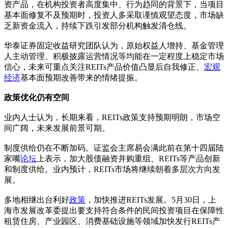
资产品，在机构投资者高度集中、行为趋同的背景下，当项目
基本面修复不及预期时，投资人多采取谨慎观望态度，市场缺
乏新资金流入，持续下跌引发部分机构触发清仓线。
华泰证券固定收益研究团队认为，原始权益人增持、基金管理
人主动管理、积极披露运营情况等均能在一定程度上稳定市场
信心，未来可重点关注REITs产品价值凸显后自我修正、
宏观
经济
基本面预期改善带来的情绪提振。
政策优化仍有空间
业内人士认为，长期来看，REITs政策支持预期明朗，市场空
间广阔，未来发展前景可期。
制度供给仍在不断加码。证监会主席易会满此前在第十四届陆
家嘴
论坛
上表示，加大股债融资并购重组、REITs等产品创新
和制度供给。业内预计，REITs市场将继续朝着多层次方向发
展。
多地相继出台利好
政策
，加快推进REITs发展。5月30日，上
海市发展改革委提出要支持符合条件的民间投资项目在保障性
租赁住房、产业园区、消费基础设施等领域加快发行REITs产