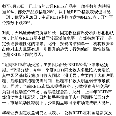
截至6月30日，已上市的27只REITs产品中，超半数年内跌幅
逾10%，部分产品跌幅逾20%。从中证REITs指数表现也可见
一斑，截至6月28日，中证REITs指数收盘为842.93点，开年至
今指数下跌20%。
对此，天风证券研究所副所长、固定收益首席分析师孙彬彬认
为，此前各REITs基本处于较高溢价水平，市场持续下行，是
定价逐步理性化的结果。此外，投资者结构单一，机构投资者
占绝对主力且还有进一步提升的趋势，行为偏好一致性较强，
也是REITs下跌的原因。
“近期REITs市场受挫，主要因为部分REITs经营业绩未达预
期。”李湛分析，今年一季度REITs同比收入多数陷入负增长，
其中园区基础设施项目收入同比下滑明显，主要由于大租户退
租、后续招商招租仍需时间，出租率和收入明显弱于市场预
期。同时，当前REITs市场总规模较小，少数投资者的交易行
为就可拉动整个市场，容易急涨急跌。此外，上半年REITs市
场流动性出现衰退，日均换手率相较于去年同期降低五分之
一，市场流动性减弱下，少量抛盘即可给市场造成较大抛压。
华泰证券固定收益研究团队表示，公募REITs在我国是新兴投