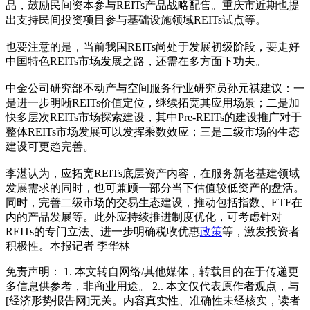
品，鼓励民间资本参与REITs产品战略配售。重庆市近期也提
出支持民间投资项目参与基础设施领域REITs试点等。
也要注意的是，当前我国REITs尚处于发展初级阶段，要走好
中国特色REITs市场发展之路，还需在多方面下功夫。
中金公司研究部不动产与空间服务行业研究员孙元祺建议：一
是进一步明晰REITs价值定位，继续拓宽其应用场景；二是加
快多层次REITs市场探索建设，其中Pre-REITs的建设推广对于
整体REITs市场发展可以发挥乘数效应；三是二级市场的生态
建设可更趋完善。
李湛认为，应拓宽REITs底层资产内容，在服务新老基建领域
发展需求的同时，也可兼顾一部分当下估值较低资产的盘活。
同时，完善二级市场的交易生态建设，推动包括指数、ETF在
内的产品发展等。此外应持续推进制度优化，可考虑针对
REITs的专门立法、进一步明确税收优惠
政策
等，激发投资者
积极性。本报记者 李华林
免责声明： 1. 本文转自网络/其他媒体，转载目的在于传递更
多信息供参考，非商业用途。 2.. 本文仅代表原作者观点，与
[经济形势报告网]无关。内容真实性、准确性未经核实，读者