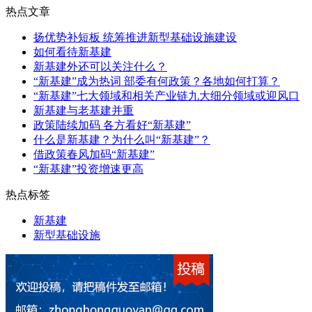
热点文章
扬优势补短板 统筹推进新型基础设施建设
如何看待新基建
新基建外还可以关注什么？
“新基建”成为热词 部委有何政策？各地如何打算？
“新基建”七大领域和相关产业链九大细分领域或迎风口
新基建与老基建并重
政策陆续加码 各方看好“新基建”
什么是新基建？为什么叫“新基建”？
借政策春风加码“新基建”
“新基建”投资增速更高
热点标签
新基建
新型基础设施