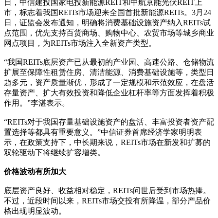
日，中信建投国家电投新能源REIT和中航京能光伏REIT上
市，标志着我国REITs市场迎来全国首批新能源REITs。3月24
日，证监会发布通知，明确将消费基础设施资产纳入REITs试
点范围，优先支持百货商场、购物中心、农贸市场等城乡商业
网点项目，为REITs市场注入全新资产类型。
“我国REITs底层资产已从最初的产业园、高速公路、仓储物流
扩展至保障性租赁住房、清洁能源、消费基础设施等，类型日
趋多元，资产质量渐优，形成了一定规模和示范效应，在盘活
存量资产、扩大有效投资和降低企业杠杆率等方面发挥着积极
作用。”李湛表示。
“REITs对于我国存量基础设施资产的盘活、丰富投资者资产配
置选择等都具有重要意义。”中信证券首席经济学家明明表
示，在政策支持下，中长期来说，REITs市场在新发和扩募的
双轮驱动下将继续扩容增类。
价格波动有所加大
底层资产良好、收益相对稳定，REITs问世后受到市场热捧。
不过，近段时间以来，REITs市场交投有所降温，部分产品价
格出现明显波动。