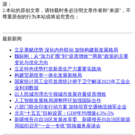
源；
2.本站的原创文章，请转载时务必注明文章作者和"来源"，不
尊重原创的行为本站或将追究责任；
最新新闻
立足禀赋优势 深化内外联动 加快构建新发展格局
魏际刚：从“加力扩围”到“提质增效”“两新”政策的主要
变化与优化方向
立足特色优势打造新质生产力重要实践地
构建贸易投资一体化发展新格局
国家统计局工业司首席统计师于卫宁解读2025年工业企
业利润数据
以人民城市理念引领城市发展存量提质增效
人工智能发展格局调整呼吁加强国际合作
八部门联合印发行动方案 加快培育交通物流领军企业
北京“十五五”目标设置：GDP年均增速4.5%-5%
新疆维吾尔自治区发展改革委、新疆维吾尔自治区能源
局组织召开“一企一专班”联络服务座谈会