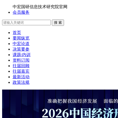
中宏国研信息技术研究院官网
会员服务
搜 索
首页
要闻纵览
中宏论道
决策要参
课题/内训
资料订阅
往届回顾
往届嘉宾
最新活动
政策法规