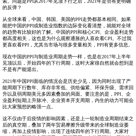
索。问题是PPI从2017年见顶下行之后，2021年是否有更明确
的反弹？
从全球来看，中国、韩国、美国的PPI走势都基本相同。如果
能把中国的PPI或制造业指数的边际变化看清楚，就能对全球
的趋势有比较好的了解。中国的PPI和核心CPI、企业盈利走势
都高度相关，这也是为什么观察通胀的人喜欢看CPI。不过我
更喜欢看PPI，尤其当市场与很多变量相关，PPI有更多信息。
现在中国的PPI与制造业周期走势一样，也是在2017年上半年
见顶以后，开始四年的下行周期，这时大家很自然就会想到是
不是有产能退出。
2021年中国PPI面临的情况会是历史少见，因为同时出现了产
能周期下行数年、库存非常低、供给偏紧、环保升级、需求回
升以及弱周期美元多因素叠加的局面。要注意的是，PPI、企
业盈利短期上升脉冲、企业资本开支周期，内生的动力可能会
比大家预想的略强一点。
这不仅由于后疫情的影响因素，还是上一轮制造业周期结束之
后的真空期，叠加了两年贸易摩擦升级带来的全球制造业萎
缩，再加上疫情影响，出现了连续四年的下行周期。大家对