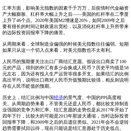
汇率方面，影响美元指数的因素千千万万，后疫情时代金融资
产大幅膨胀、杠杆率大幅上升之后——美国的杠杆率在二季度
上升了46个点。2020年美国M2增速是26%，如同2009年之后
要有很长的时间让财政退出宽松，以及消化杠杆率上升所带来
的边际投资回报率下降的痛苦。
从周期来看，全球制造业偏强的时候美元指数往往偏弱。短期
如果只从这一个切入点来看，对美元指数也不太有利。
人民币的预期要关注出口厂商结汇意愿。假设出口商卖了100
元的产品，得到的外汇有多少会换成人民币？历史平均值是58
元左右，因为还有投入生产运营等很多开支。如果结汇的比例
高出平均，说明出口商对人民币升值预期比较强，相反则说明
存在人民币贬值的预期。
历史上，结汇比例与中国
经济
的景气度、中国的PPI高度相
关。从周期趋势来看，不管美元还是人民币，都比较支持制造
业强国的竞争力和汇率。结汇意愿的走势也是从2017年开始了
四年下行，比较大的可能是2013年那波大通缩，当时边际投资
回报率下降，和2009年之后的后遗症类似。2021年会不会逆转
趋势需要拭目以待，现在只能说是结汇意愿处于历史低点。