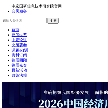
中宏国研信息技术研究院官网
会员服务
搜 索
首页
要闻纵览
中宏论道
决策要参
课题/内训
资料订阅
往届回顾
往届嘉宾
最新活动
政策法规