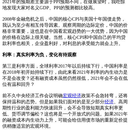
2021年的预期差主要源于PPI预期不同，在做展望时，我吃惊
地发现大家对名义GDP、PPI的预测都比较高。
2008年金融危机之后，中国的核心CPI与美国十年国债走势，
我认为至少有相互传导因素。观察周期的边际定价，中国的价
格非常重要，这也是在中国看宏观趋势的一大优势，因为中国
的价格在边际上很关键。当然，核心CPI和中国自己的平均贷
款利率也相关，企业盈利好，对利息的承受能力就会上升。
利率：真实利率为负，变化有待观察
第三是利率方面，全球利率2017年以后持续下行，中国利率是
在2018年初开始持续下行，由此来看2021年利率的内生动力是
不是会改变？还有融资成本虽然仍然很低，2021年会不会在低
位有温和回升？
前不久中央经济工作会议明确
宏观经济
政策不会急转弯，还将
保持温和的态势。但是如果我们面对的是至少部分
经济
、高周
期性行业的盈利能力快速回升，会不会导致短期真实利率更
低、货币调节偏松？这也将是一个开放式的问题。如果2021年
的融资成本内生动力上升，可能会给信用债市场的重新定价提
供稍微适宜的宏观环境。