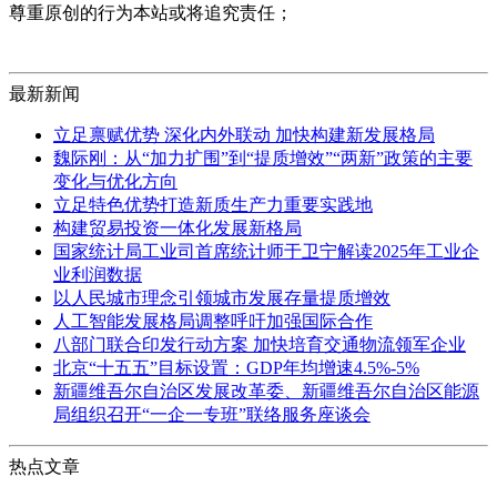
尊重原创的行为本站或将追究责任；
最新新闻
立足禀赋优势 深化内外联动 加快构建新发展格局
魏际刚：从“加力扩围”到“提质增效”“两新”政策的主要
变化与优化方向
立足特色优势打造新质生产力重要实践地
构建贸易投资一体化发展新格局
国家统计局工业司首席统计师于卫宁解读2025年工业企
业利润数据
以人民城市理念引领城市发展存量提质增效
人工智能发展格局调整呼吁加强国际合作
八部门联合印发行动方案 加快培育交通物流领军企业
北京“十五五”目标设置：GDP年均增速4.5%-5%
新疆维吾尔自治区发展改革委、新疆维吾尔自治区能源
局组织召开“一企一专班”联络服务座谈会
热点文章