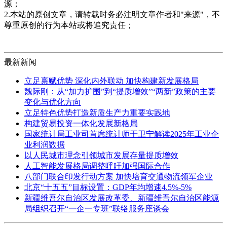
源；
2.本站的原创文章，请转载时务必注明文章作者和"来源"，不
尊重原创的行为本站或将追究责任；
最新新闻
立足禀赋优势 深化内外联动 加快构建新发展格局
魏际刚：从“加力扩围”到“提质增效”“两新”政策的主要
变化与优化方向
立足特色优势打造新质生产力重要实践地
构建贸易投资一体化发展新格局
国家统计局工业司首席统计师于卫宁解读2025年工业企
业利润数据
以人民城市理念引领城市发展存量提质增效
人工智能发展格局调整呼吁加强国际合作
八部门联合印发行动方案 加快培育交通物流领军企业
北京“十五五”目标设置：GDP年均增速4.5%-5%
新疆维吾尔自治区发展改革委、新疆维吾尔自治区能源
局组织召开“一企一专班”联络服务座谈会