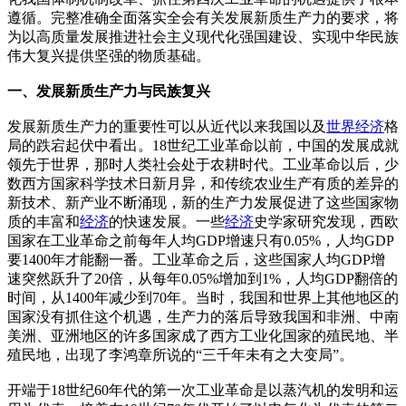
遵循。完整准确全面落实全会有关发展新质生产力的要求，将
为以高质量发展推进社会主义现代化强国建设、实现中华民族
伟大复兴提供坚强的物质基础。
一、发展新质生产力与民族复兴
发展新质生产力的重要性可以从近代以来我国以及
世界经济
格
局的跌宕起伏中看出。18世纪工业革命以前，中国的发展成就
领先于世界，那时人类社会处于农耕时代。工业革命以后，少
数西方国家科学技术日新月异，和传统农业生产有质的差异的
新技术、新产业不断涌现，新的生产力发展促进了这些国家物
质的丰富和
经济
的快速发展。一些
经济
史学家研究发现，西欧
国家在工业革命之前每年人均GDP增速只有0.05%，人均GDP
要1400年才能翻一番。工业革命之后，这些国家人均GDP增
速突然跃升了20倍，从每年0.05%增加到1%，人均GDP翻倍的
时间，从1400年减少到70年。当时，我国和世界上其他地区的
国家没有抓住这个机遇，生产力的落后导致我国和非洲、中南
美洲、亚洲地区的许多国家成了西方工业化国家的殖民地、半
殖民地，出现了李鸿章所说的“三千年未有之大变局”。
开端于18世纪60年代的第一次工业革命是以蒸汽机的发明和运