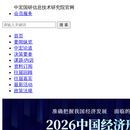
中宏国研信息技术研究院官网
会员服务
搜 索
首页
要闻纵览
中宏论道
决策要参
课题/内训
资料订阅
往届回顾
往届嘉宾
最新活动
政策法规