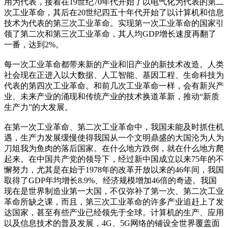
用为代表，接着在19世纪70年代开始了以电气化为代表的第二
次工业革命，其后在20世纪四五十年代开始了以计算机和信息
技术为代表的第三次工业革命。实现第一次工业革命的国家引
领了第二次和第三次工业革命，其人均GDP增长速度再翻了
一番，达到2%。
每一次工业革命都带来新的产业和旧产业的新技术改造。人类
社会现在正进入以大数据、人工智能、基因工程、生命科技为
代表的第四次工业革命。和前几次工业革命一样，会有新兴产
业、未来产业的涌现和传统产业的技术换道革新，推动“新质
生产力”的大发展。
在第一次工业革命、第二次工业革命中，我国未能及时抓住机
遇，生产力发展缓慢使得我国从一个文明鼎盛的大国沦为人为
刀俎我为鱼肉的落后国家。在什么地方跌倒，就在什么地方爬
起来。在中国共产党的领导下，经过新中国成立以来75年的不
懈努力，尤其是在始于1978年的改革开放以来的46年间，我国
取得了GDP年均增长8.9%、经济规模增加46倍的奇迹。我国
现在是世界制造业第一大国，不仅弥补了第一次、第二次工业
革命所缺之课，而且，第三次工业革命的许多产业追赶上了发
达国家，甚至有些产业已经领先于全球。计算机的生产、应用
以及信息技术的普及发展，4G、5G网络的铺设全世界覆盖面