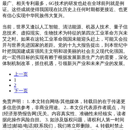
最广、相关专利最多，6G技术的研发也处在全球前列就是例
证。这些成就使得我国现在比历史上任何时期都更接近、也更
有信心实现中华民族伟大复兴。
当前，世界又逢以人工智能、清洁能源、机器人技术、量子信
息技术、虚拟现实、生物技术为特征的第四次工业革命方兴未
艾之时。如果在这轮工业革命我国未能迎头赶上，可能又会拉
开与世界先进国家的差距。党的十九大报告提出，到本世纪中
叶把我国建成富强民主文明和谐美丽的社会主义现代化强国。
此一宏伟目标的实现有赖于根据发展新质生产力的需要，深化
体制机制改革，抓住机遇，引领新兴产业和未来产业的发展。
上一页
1
2
下一页
免责声明： 1. 本文转自网络/其他媒体，转载目的在于传递更
多信息供参考，非商业用途。 2.. 本文仅代表原作者观点，与
[经济形势报告网]无关。内容真实性、准确性未经核实，读者
据此操作风险自担。 3. 如涉及版权问题，请权利人第一时间
通过[邮箱/电话]联系我们，我们将立即删除。 4. 转载时禁止