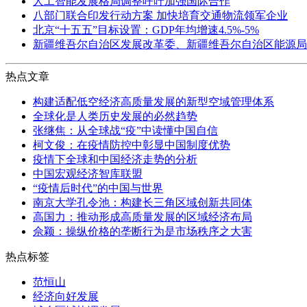
人工智能发展格局调整呼吁加强国际合作
八部门联合印发行动方案 加快培育交通物流领军企业
北京“十五五”目标设置：GDP年均增速4.5%-5%
新疆维吾尔自治区发展改革委、新疆维吾尔自治区能源局
热点文章
构建适配低空经济高质量发展的新型空域管理体系
全球化是人类历史发展的必然趋势
张继焦：从全球战“疫”中读懂中国自信
柯文俊：在疫情防控中彰显中国制度优势
疫情下全球和中国经济走势的分析
中国宏观经济智库联盟
“疫情后时代”的中国与世界
南京大学孔令池：构建长三角区域创新共同体
高国力：推动形成高质量发展的区域经济布局
佘颖：操纵价格的垄断行为是市场秩序之大害
热点标签
范恒山
经济向好发展