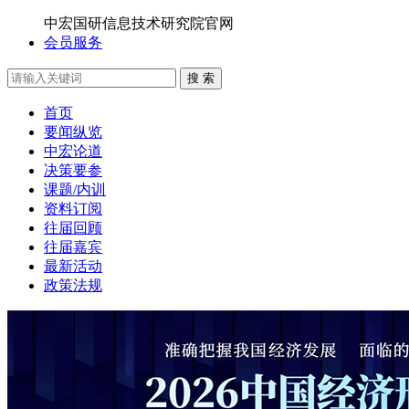
中宏国研信息技术研究院官网
会员服务
搜 索
首页
要闻纵览
中宏论道
决策要参
课题/内训
资料订阅
往届回顾
往届嘉宾
最新活动
政策法规