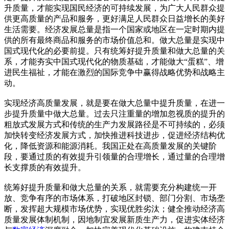
升质量，才能实现国民经济的可持续发展，为广大人民群众提
供更高质量的产品和服务，更好满足人民群众日益增长的美好
生活需要。经济发展总量是指一个国家或地区在一定时期内提
供的所有最终商品和服务的市场价值总和。做大总量是实现中
国式现代化的必要前提。只有统筹好提升质量和做大总量的关
系，才能夯实中国式现代化的物质基础，才能做大“蛋糕”、增
进民生福祉，才能在激烈的国际竞争中赢得战略优势和战略主
动。
实现经济高质量发展，就是要在做大总量中提升质量，在进一
步提升质量中做大总量。过去只注重量的增加忽视质的提升的
粗放式发展方式和传统的生产力发展路径是不可持续的，必须
加快转变经济发展方式，加快推进科技进步，促进经济结构优
化，降低资源和能源消耗。我国正处在高质量发展的关键阶
段，要通过质的有效提升引领量的合理增长，通过量的合理增
长支撑质的有效提升。
统筹好提升质量和做大总量的关系，就需要充分构建统一开
放、竞争有序的市场体系，打破地区封锁、部门分割、市场垄
断，发挥超大规模市场优势，实现优胜劣汰；健全推动经济高
质量发展体制机制，因地制宜发展新质生产力，促进实体经济