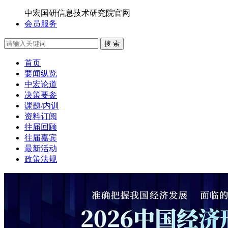
中宏国研信息技术研究院官网
会员服务
搜 索
首页
要闻纵览
中宏论道
决策要参
课题/内训
资料订阅
往届回顾
往届嘉宾
最新活动
政策法规