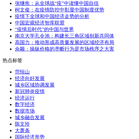
张继焦：从全球战“疫”中读懂中国自信
柯文俊：在疫情防控中彰显中国制度优势
疫情下全球和中国经济走势的分析
中国宏观经济智库联盟
“疫情后时代”的中国与世界
南京大学孔令池：构建长三角区域创新共同体
高国力：推动形成高质量发展的区域经济布局
佘颖：操纵价格的垄断行为是市场秩序之大害
热点标签
范恒山
经济向好发展
城乡区域协调发展
新冠肺炎疫情
经济运行
数字经济
数据市场
城乡融合发展
陈文玲
大萧条
国际经济形势