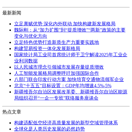
最新新闻
立足禀赋优势 深化内外联动 加快构建新发展格局
魏际刚：从“加力扩围”到“提质增效”“两新”政策的主要
变化与优化方向
立足特色优势打造新质生产力重要实践地
构建贸易投资一体化发展新格局
国家统计局工业司首席统计师于卫宁解读2025年工业企
业利润数据
以人民城市理念引领城市发展存量提质增效
人工智能发展格局调整呼吁加强国际合作
八部门联合印发行动方案 加快培育交通物流领军企业
北京“十五五”目标设置：GDP年均增速4.5%-5%
新疆维吾尔自治区发展改革委、新疆维吾尔自治区能源
局组织召开“一企一专班”联络服务座谈会
热点文章
构建适配低空经济高质量发展的新型空域管理体系
全球化是人类历史发展的必然趋势