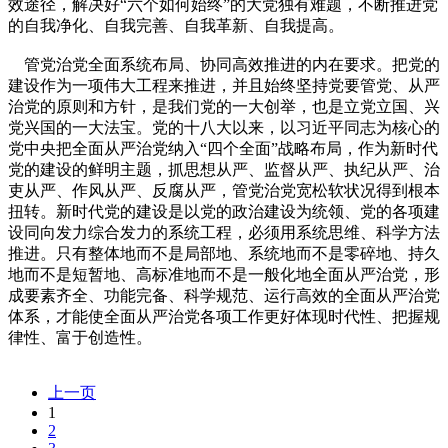
效途径，解决好“六个如何始终”的大党独有难题，不断推进党
的自我净化、自我完善、自我革新、自我提高。
管党治党全面系统布局、协同高效推进的内在要求。把党的
建设作为一项伟大工程来推进，并且始终坚持党要管党、从严
治党的原则和方针，是我们党的一大创举，也是立党立国、兴
党兴国的一大法宝。党的十八大以来，以习近平同志为核心的
党中央把全面从严治党纳入“四个全面”战略布局，作为新时代
党的建设的鲜明主题，抓思想从严、监督从严、执纪从严、治
吏从严、作风从严、反腐从严，管党治党宽松软状况得到根本
扭转。新时代党的建设是以党的政治建设为统领、党的各项建
设同向发力综合发力的系统工程，必须用系统思维、科学方法
推进。只有整体地而不是局部地、系统地而不是零碎地、持久
地而不是短暂地、高标准地而不是一般化地全面从严治党，形
成要素齐全、功能完备、科学规范、运行高效的全面从严治党
体系，才能使全面从严治党各项工作更好体现时代性、把握规
律性、富于创造性。
上一页
1
2