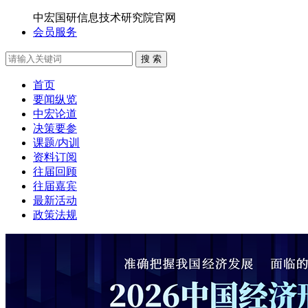
中宏国研信息技术研究院官网
会员服务
搜 索
首页
要闻纵览
中宏论道
决策要参
课题/内训
资料订阅
往届回顾
往届嘉宾
最新活动
政策法规