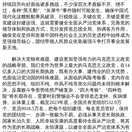
持续回升向好面临诸多挑战，不少深层次矛盾躲不开、绕不
过，各种“黑天鹅”、“灰犀牛”事件随时可能发生。确保中国式
现代化这艘航船乘风破浪、行稳致远，关键在党，关键是要把
党建设好建设强。这就需要健全全面从严治党体系，完善党的
领导体制和执政方式，充分发挥党总揽全局、协调各方作用，
确保党在坚持和发展中国特色社会主义的历史进程中始终成为
坚强领导核心，团结带领人民群众依靠顽强斗争打开事业发展
新天地。
解决大党独有难题、建设更加坚强有力的马克思主义政党
的战略举措。我们党作为世界上最大的马克思主义政党，在14
亿多人口的大国长期执政，既有办大事、建伟业的巨大优势，
也面临治党治国的特殊难题。从面临的风险考验看，党内存在
的思想不纯、组织不纯、作风不纯等突出问题尚未得到根本解
决，反腐败斗争形势依然严峻复杂，“四大考验”、“四种危
险”将长期存在，需要时刻警惕会不会变得老态龙钟、疾病缠
身。从体量上看，截至2023年底，全国共有党组织532.9万
个、党员9918.5万名，把每个组织建强、每名党员管好，保持
党的团结统一、步调一致极为不易。必须从事关党长期执政、
国家长治久安、人民幸福安康的高度看待全面从严治党，将其
作为党的长期战略、永恒课题，以健全全面从严治党体系为有