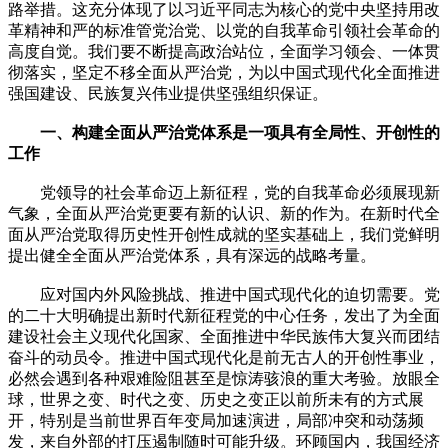
路举措。这充分体现了以习近平同志为核心的党中央坚持用改
革精神和严的标准管党治党、以党的自我革命引领社会革命的
高度自觉。我们要不断提高政治站位，全面学习领会、一体贯
彻落实，坚定不移全面从严治党，为以中国式现代化全面推进
强国建设、民族复兴伟业提供坚强组织保证。
一、构建全面从严治党体系是一项具有全局性、开创性的
工作
党领导的社会革命迈上新征程，党的自我革命必须展现新
气象，全面从严治党更要有新的认识、新的作为。在新时代全
面从严治党取得历史性开创性成就的坚实基础上，我们党鲜明
提出健全全面从严治党体系，具有深远的战略考量。
应对国内外风险挑战、推进中国式现代化的迫切需要。党
的二十大明确提出新时代新征程党的中心任务，发出了为全面
建设社会主义现代化国家、全面推进中华民族伟大复兴而团结
奋斗的动员令。推进中国式现代化是前无古人的开创性事业，
必然会遇到各种艰难险阻甚至是惊涛骇浪的重大考验。放眼全
球，世界之变、时代之变、历史之变正以前所未有的方式展
开，特别是当前世界百年变局加速演进，局部冲突和动荡频
发，来自外部的打压遏制随时可能升级。环顾国内，我国经济