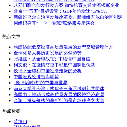
八部门联合印发行动方案 加快培育交通物流领军企业
北京“十五五”目标设置：GDP年均增速4.5%-5%
新疆维吾尔自治区发展改革委、新疆维吾尔自治区能源
局组织召开“一企一专班”联络服务座谈会
热点文章
构建适配低空经济高质量发展的新型空域管理体系
全球化是人类历史发展的必然趋势
张继焦：从全球战“疫”中读懂中国自信
柯文俊：在疫情防控中彰显中国制度优势
疫情下全球和中国经济走势的分析
中国宏观经济智库联盟
“疫情后时代”的中国与世界
南京大学孔令池：构建长三角区域创新共同体
高国力：推动形成高质量发展的区域经济布局
佘颖：操纵价格的垄断行为是市场秩序之大害
热点标签
范恒山