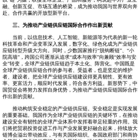
融、创新互促、市场互通的桥梁，成为推动我国与世界双向奔
赴、合作共赢的开放型新平台。
三、为推动产业链供应链国际合作作出新贡献
当前，以信息技术、人工智能、新能源等为代表的新一轮
科技革命和产业变革深入发展，数字化、绿色化成为产业链供
应链转型升级大方向。同时，少数国家推行“脱钩断链”、“小
院高墙”，跨国公司逐渐从追求“成本与效率”向兼顾“效率与安
全”转变，全球产业链供应链趋于本土化、阵营化。中国既是
全球产业链供应链合作的参与者、受益者，也是坚定的维护
者、建设者。把全球产业链供应链建设得更具韧性、更有效
率、更富活力，顺应时代发展，符合各方利益。新形势下，中
国贸促会将努力发挥自身优势，为推动产业链供应链国际合作
作出新的贡献。
推动构筑安全稳定的产业链供应链。安全稳定是实现发展
的重要基础。我国作为全球产业链供应链的关键环节，在推动
建设安全有韧性的全球产业体系中发挥着举足轻重的作用。我
们将把贸易投资促进工作与产业发展更好融合起来，持续放大
链博会溢出带动效应，与有关国际组织、各国政府部门和商协