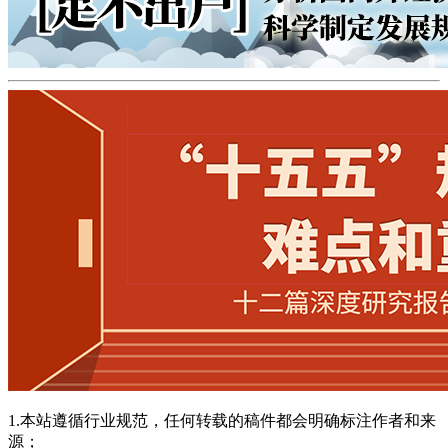
1.本站遵循行业规范，任何转载的稿件都会明确标注作者和来
源；