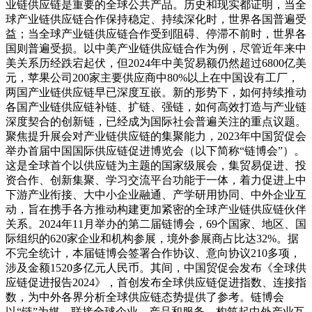
业链供应链是重要的全球公共产品。历史和现实都证明，当全
球产业链供应链合作保持稳定、持续深化时，世界各国普遍受
益；当全球产业链供应链合作受到阻碍、停滞不前时，世界各
国则普遍受损。以中美产业链供应链合作为例，尽管近年来中
美关系历经跌宕起伏，但2024年中美贸易额仍然超过6800亿美
元，苹果公司200家主要供应商中80%以上在中国设有工厂，
两国产业链供应链早已深度互嵌。新的形势下，如何持续推动
各国产业链供应链补链、扩链、强链，如何高效打造与产业链
深度契合的创新链，已经成为国际社会普遍关注的重点议题。
聚焦提升展会对产业链供应链的集聚能力，2023年中国贸促会
举办首届中国国际供应链促进博览会（以下简称“链博会”）。
这是全球首个以供应链为主题的国家级展会，集贸易促进、投
资合作、创新集聚、学习交流平台功能于一体，着力促进上中
下游产业衔接、大中小企业融通、产学研用协同、中外企业互
动，旨在携手各方推动构建更加紧密的全球产业链供应链伙伴
关系。2024年11月举办的第二届链博会，69个国家、地区、国
际组织的620家企业和机构参展，境外参展商占比达32%。据
不完全统计，本届链博会签署合作协议、意向协议210多项，
涉及金额1520多亿元人民币。其间，中国贸促会发布《全球供
应链促进报告2024》，首创发布全球供应链促进指数、连接指
数，为中外各界分析全球供应链态势提供了参考。链博会
以“链”为媒，联接全球企业、产品和服务，构筑起中外产业互