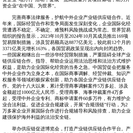
资企业“在中国、为世界”。
完善商事法律服务，护航中外企业产业链供应链合作。近
年来，国际经贸合作和竞争局面发生深刻变化，企业国际化经
营遭遇不稳定、不确定、难预料风险挑战成为常态。世界贸易
组织的报告显示，2023年10月至2024年10月其成员推出169项
贸易限制措施，涉及贸易额高达8877亿美元，较此前12个月的
3371亿美元增长163%，各国贸易政策呈现出内向封闭趋势。
一些国家相继出台一些涉华经贸限制措施，严重阻碍全球产业
链供应链合作。指导、帮助企业运用法治思维和法治方式维护
权益，是助力企业国际化经营的当务之急。中国贸促会把服务
中外企业作为立身之本，在国际商事调解、经贸仲裁、知识产
权服务等领域积极探索创新，助力各国企业产业链供应链合
作。党的十八大以来，累计受理商事调解案件5万多起、涉及
金额超过1000亿元人民币，受理商事、海事仲裁案件4万多
起，受理中外企业专利、商标申请案件60多万件，有力维护企
业合法利益。促进企业合规建设，开展“合规强链”行动，为2
万多家企业开展国际合作进行合规辅导和风险排查，助力企业
建强保护海外利益的法治安全链。
举办供应链促进博览会，打造产业链供应链合作平台。产