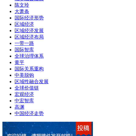
陈文玲
大萧条
国际经济形势
区域经济
区域经济发展
区域经济布局
一带一路
国际智库
全球治理体系
黄平
国际关系重构
中美脱钩
区域性融合发展
全球价值链
宏观经济
中宏智库
高渊
中国经济走势