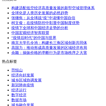
构建适配低空经济高质量发展的新型空域管理体系
全球化是人类历史发展的必然趋势
张继焦：从全球战“疫”中读懂中国自信
柯文俊：在疫情防控中彰显中国制度优势
疫情下全球和中国经济走势的分析
中国宏观经济智库联盟
“疫情后时代”的中国与世界
南京大学孔令池：构建长三角区域创新共同体
高国力：推动形成高质量发展的区域经济布局
佘颖：操纵价格的垄断行为是市场秩序之大害
热点标签
范恒山
经济向好发展
城乡区域协调发展
新冠肺炎疫情
经济运行
数字经济
数据市场
城乡融合发展