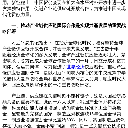
用。新征程上，中国贸促会要在扩大高水平对外开放中进一步
发挥独特作用，促进产业链供应链开放合作，为推进中国式现
代化贡献力量。
一、推动产业链供应链国际合作是实现共赢发展的重要战
略部署
习近平总书记指出：“在经济全球化时代，唯有坚持全球
产业链供应链开放合作，才会带来共赢发展。”过去数十年，
随着经济全球化的深入发展，全球产业链供应链逐渐壮大、紧
密联系，各方已成为全球合作链条中的一环，日益形成利益共
同体、命运共同体，有力促进了
世界经济
快速增长。推动产业
链供应链国际合作，是以习近平同志为核心的党中央统筹中华
民族伟大复兴战略全局和世界百年未有之大变局，顺应时代大
势、回应发展所需作出的一项重要战略部署。
产业链、供应链在关键时刻不能掉链子，这是大国经济必
须具备的重要特征。党的十八大以来，我国产业体系持续完
善，科技创新能力显著增强，成为联合国标准下工业门类最
全、配套最为完整的国家，制造业规模连续15年位居全球第
一，制造业增加值占全球比重约30%。同时，我国制造业依然
存在“大而不强、全而不精”问题，特别是一些关键核心技术仍