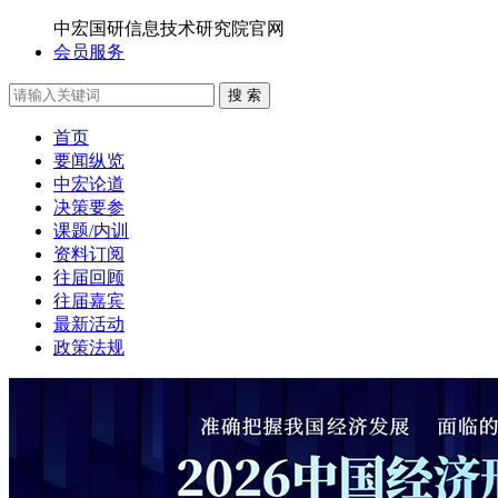
中宏国研信息技术研究院官网
会员服务
搜 索
首页
要闻纵览
中宏论道
决策要参
课题/内训
资料订阅
往届回顾
往届嘉宾
最新活动
政策法规