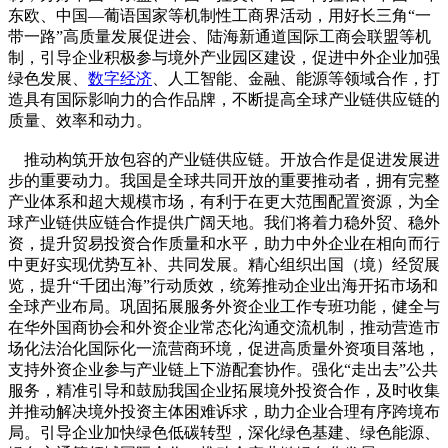
东欧、中国—葡语国家等机制性工商界活动，用好长三角“一
带一路”高质量发展促进会、陆海新通道国际工商会联盟等机
制，引导企业积极参与境外产业园区建设，促进中外企业加强
绿色发展、
数字经济
、人工智能、金融、能源等领域合作，打
造具有国际影响力的合作品牌，不断提高全球产业链供应链的
质量、效率和动力。
推动构筑开放包容的产业链供应链。开放合作是促进发展进
步的重要动力。我国是全球共同开放的重要推动者，拥有完整
产业体系和超大规模市场，有利于在更大范围配置资源，为全
球产业链供应链合作提供广阔天地。我们将着力稳外贸、稳外
资，提升贸易投资合作质量和水平，助力中外企业在相向而行
中更好实现优势互补、共同发展。精心组织出国（境）经贸展
览，提升“千团出海”行动质效，统筹推动企业出海开拓市场和
全球产业布局。巩固拓展服务外资企业工作专班功能，健全与
在华外国商协会和外资企业常态化沟通交流机制，推动营造市
场化法治化国际化一流营商环境，促进高质量外资项目落地，
支持外资企业参与产业链上下游配套协作。强化“走出去”公共
服务，精准引导和鼓励我国企业拓展境外投资合作，及时收集
并推动解决境外投资主体困难诉求，助力企业合理有序跨境布
局。引导企业加快绿色低碳转型，深化绿色基建、绿色能源、