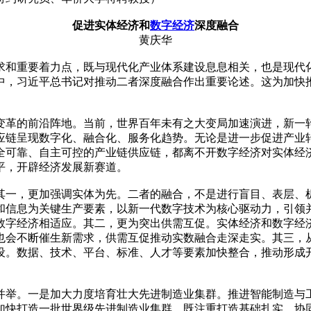
促进实体经济和
数字经济
深度融合
黄庆华
求和重要着力点，既与现代化产业体系建设息息相关，也是现代
中，习近平总书记对推动二者深度融合作出重要论述。这为加快
变革的前沿阵地。当前，世界百年未有之大变局加速演进，新一
应链呈现数字化、融合化、服务化趋势。无论是进一步促进产业
全可靠、自主可控的产业链供应链，都离不开数字经济对实体经
平，开辟经济发展新赛道。
其一，更加强调实体为先。二者的融合，不是进行盲目、表层、机
和信息为关键生产要素，以新一代数字技术为核心驱动力，引领
数字经济相适应。其二，更为突出供需互促。实体经济和数字经
也会不断催生新需求，供需互促推动实数融合走深走实。其三，从
设。数据、技术、平台、标准、人才等要素加快整合，推动形成
并举。一是加大力度培育壮大先进制造业集群。推进智能制造与
加快打造一批世界级先进制造业集群。既注重打造基础扎实、协