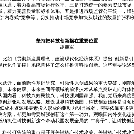
准联通，着力提高市场运行效率。三是打造统一的要素资源市场
域，着力完善质量和标准体系。五是推进市场监管公平统一，增
治“内卷式”竞争等，切实推动市场竞争加快从以往的数量扩张和
坚持把科技创新摆在重要位置
胡拥军
。比如《贯彻新发展理念，建设现代化经济体系》提出“创新是引
现代化作支撑》系统阐述了怎么样推进科技创新。这些重要论述
大跃迁，而前瞻性基础研究、引领性原创成果的重大突破，则能
息、未来健康、未来空间等领域的前沿技术从单点突破走向群体
从国内看，科技兴则民族兴，科技强则国家强。我们党历来高度
施创新驱动发展战略、建设世界科技强国，科技创新始终是引领
国低成本资源和要素投入形成的驱动力明显减弱，需要依靠更多更
决方案，都更加需要增强创新这个第一动力。观瞻国内外变化态
必须抓住科技创新这个牵动我国发展全局的“牛鼻子”，让科技创
科技打头阵的重点是开展关键核心技术攻关。关键核心技术攻下了