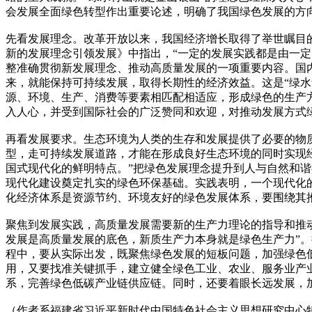
会发展全面绿色转型作出重要论述，明确了我国绿色发展的方
先看发展理念。改革开放以来，我国经济增长取得了举世瞩目
新的发展理念引领发展》中指出，“一定的发展实践都是由一
整准确贯彻新发展理念、推动高质量发展的一项重要内容。国
来，就能保持可持续发展，取得长期性的经济效益。这是“绿水
源、环境、生产、消费等要素相匹配相适应，形成绿色的生产
入人心，并受到国际社会的广泛赞同和欢迎，对推动发展方式
再看发展要求。生态环境为人类的生存和发展提供了必要的物
型，走可持续发展道路，才能在形成良好生态环境的同时实现
国式现代化的鲜明特点。”把绿色发展理念提升到人与自然和
现代化建设奠定扎实的绿色环保基础。实践表明，一个现代化
化经济体系是资源节约、环境友好的绿色发展体系，要围绕其
聚焦到发展实践，高质量发展需要新的生产力理论的指导和推
发展是高质量发展的底色，新质生产力本身就是绿色生产力”
程中，要从实际出发，既聚焦绿色发展的短板问题，加强绿色
用，又要找准关键抓手，建立健全绿色工业、农业、服务业产
系，完善绿色低碳产业链供应链。同时，还要着眼长远发展，
（作者系福建省习近平新时代中国特色社会主义思想研究中心