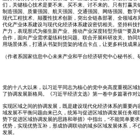
们，关键核心技术是要不来、买不来、讨不来的。只有打赢关
制造强国、质量强国、航天强国、交通强国、网络强国、数字
现代工程技术、颠覆性技术创新，突出全链条部署、全领域布
代化产业体系建设与现代化经济体系建设密切相关。坚持科技
产力，表现形式为催生新产业、推动产业深度转型升级”“要及
合作，面向产业需求凝练科技问题、联合开展科研攻关、协同
用场景体系，打通从书架到货架的堵点卡点，让更多科技成果
（作者系国家信息中心未来产业和平台经济研究中心秘书长、
党的十八大以来，以习近平同志为核心的党中央高度重视区域
了协调发展新格局。《习近平经济文选》第一卷中多篇著作对
实现区域之间的协调发展，既是建设现代化经济体系的重要内
域发展不平衡问题由来已久，统筹与促进区域协调发展任务艰
势下促进区域协调发展的思路和举措》中指出，“不能简单要
优势，实现优势互补，形成协调联动的城乡区域发展体系，不
发展。