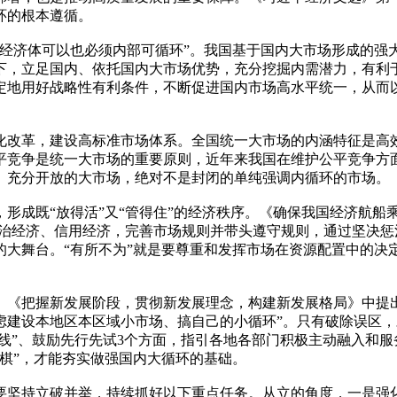
环的根本遵循。
模经济体可以也必须内部可循环”。我国基于国内大市场形成的强
下，立足国内、依托国内大市场优势，充分挖掘内需潜力，有利
定地用好战略性有利条件，不断促进国内市场高水平统一，从而
化改革，建设高标准市场体系。全国统一大市场的内涵特征是高
平竞争是统一大市场的重要原则，近年来我国在维护公平竞争方
、充分开放的大市场，绝对不是封闭的单纯强调内循环的市场。
形成既“放得活”又“管得住”的经济秩序。《确保我国经济航船
法治经济、信用经济，完善市场规则并带头遵守规则，通过坚决
的大舞台。“有所不为”就是要尊重和发挥市场在资源配置中的决
。《把握新发展阶段，贯彻新发展理念，构建新发展格局》中提
虑建设本地区本区域小市场、搞自己的小循环”。只有破除误区
红线”、鼓励先行先试3个方面，指引各地各部门积极主动融入和
棋”，才能夯实做强国内大循环的基础。
要坚持立破并举，持续抓好以下重点任务。从立的角度，一是强