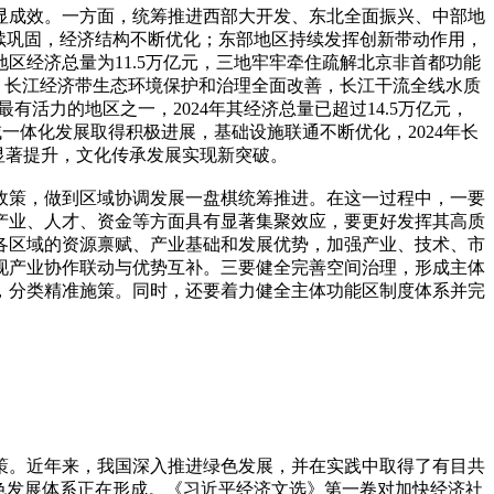
显成效。一方面，统筹推进西部大开发、东北全面振兴、中部地
续巩固，经济结构不断优化；东部地区持续发挥创新带动作用，
区经济总量为11.5万亿元，三地牢牢牵住疏解北京非首都功能
；长江经济带生态环境保护和治理全面改善，长江干流全线水质
有活力的地区之一，2024年其经济总量已超过14.5万亿元，
域一体化发展取得积极进展，基础设施联通不断优化，2024年长
显著提升，文化传承发展实现新突破。
政策，做到区域协调发展一盘棋统筹推进。在这一过程中，一要
产业、人才、资金等方面具有显著集聚效应，要更好发挥其高质
各区域的资源禀赋、产业基础和发展优势，加强产业、技术、市
现产业协作联动与优势互补。三要健全完善空间治理，形成主体
，分类精准施策。同时，还要着力健全主体功能区制度体系并完
策。近年来，我国深入推进绿色发展，并在实践中取得了有目共
色发展体系正在形成。《习近平经济文选》第一卷对加快经济社