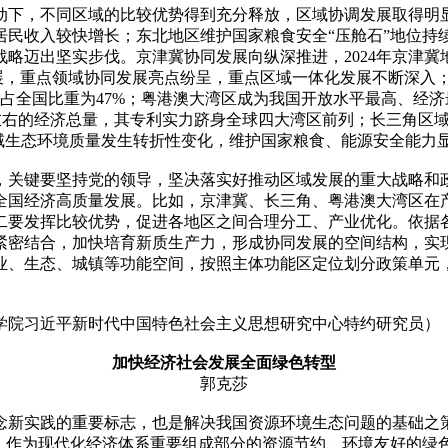
动下，不同区域的比较优势得到充分释放，区域协调发展取得明
居民收入较快增长；东北地区维护国家粮食安全“压舱石”地位持
略迈出坚实步伐。京津冀协同发展向纵深推进，2024年京津冀地
发展，重点领域协同发展亮点纷呈，重点区域一体化发展不断深入
，占全国比重为47%；粤港澳大湾区成为我国开放水平最高、经济最
/9左右的经济总量，其专利实力跻身全球四大湾区前列；长三角区
流域生态环境质量发生转折性变化，维护国家粮食、能源安全能力
，关键要坚持党的领导，坚决落实好推动区域发展的重大战略和
全国经济高质量发展。比如，京津冀、长三角、粤港澳大湾区在
二要发挥比较优势，促进各地区之间合理分工、产业优化。依据
紧密结合，加快培育新质生产力，形成协同发展的空间结构，实
业、生态、城镇等功能空间，按照主体功能区定位划分政策单元
学院习近平新时代中国特色社会主义思想研究中心特约研究员）
加快经济社会发展全面绿色转型
郭克莎
念新实践的重要标志，也是解决我国资源环境生态问题的基础之
心，作为现代化经济体系重要组成部分的资源节约、环境友好的绿