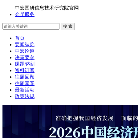
中宏国研信息技术研究院官网
会员服务
搜 索
首页
要闻纵览
中宏论道
决策要参
课题/内训
资料订阅
往届回顾
往届嘉宾
最新活动
政策法规