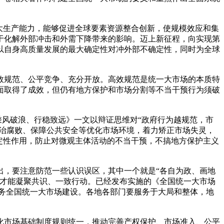
大生产能力，能够促进全球要素资源整合创新，使规模效应和集
于化解外部冲击和外需下降带来的影响。迈上新征程，向实现第
以自身高质量发展的最大确定性对冲外部不确定性，同时为全球
效规范、公平竞争、充分开放。高效规范是统一大市场的本质特
面取得了成效，但仍有地方保护和市场分割等不当干预行为须破
乘风破浪、行稳致远》一文以辩证思维对“政府行为越规范，市
惩治腐败、保障公共安全等优化市场环境，着力矫正市场失灵，
定性作用，防止对微观主体活动的不当干预，不搞地方保护主义
出，要注意防范一些认识误区，其中一个就是“各自为政、画地
，才能凝聚共识、一致行动。已经发布实施的《全国统一大市场
服务全国统一大市场建设。各地各部门要服务于大局和整体，地
化市场基础制度规则统一，推动完善产权保护、市场准入、公平