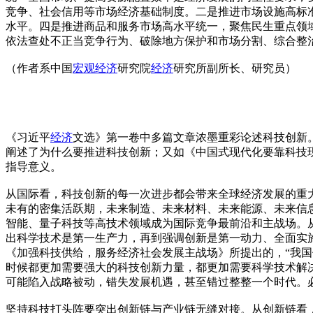
竞争、社会信用等市场经济基础制度。二是推进市场设施高标
水平。四是推进商品和服务市场高水平统一，聚焦民生重点领
依法查处不正当竞争行为、破除地方保护和市场分割、综合整
（作者系中国
宏观经济
研究院
经济
研究所副所长、研究员）
《习近平
经济
文选》第一卷中多篇文章浓墨重彩论述科技创新
阐述了为什么要推进科技创新；又如《中国式现代化要靠科技
指导意义。
从国际看，科技创新的每一次进步都会带来全球经济发展的重
未有的密集活跃期，未来制造、未来材料、未来能源、未来信
智能、量子科技等高技术领域成为国际竞争最前沿和主战场。
出科学技术是第一生产力，再到强调创新是第一动力、全面实
《加强科技供给，服务经济社会发展主战场》所提出的，“我
时候都更加需要强大的科技创新力量，都更加需要科学技术解
可能陷入战略被动，错失发展机遇，甚至错过整整一个时代。
坚持科技打头阵要突出创新链与产业链无缝对接。从创新链看，