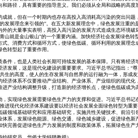
向和路径，具有重要的指导意义。我们必须从全局和战略的高度
的成就，但在一个时期内也存在高投入高消耗高污染的突出问题
定的发展理念来引领的”。在五大新发展理念中，绿色发展注重的
内外的大量事实表明，高投入高污染的发展方式造成生态环境破
青山就是金山银山”的一个重要内涵。加快经济社会发展绿色转型
方式、消费方式和循环方式，使绿色低碳、循环利用的发展理念成
绿色转型起了重要作用。
质条件，也是人类社会长期可持续发展的基本保障。只有将经济
经济发展，这是现代化建设的重要要求。习近平总书记指出：“
谐共生的高度，使人的生存发展与自然界的运行融为一体，形成
的经济体系不仅要推动产业结构、产业体系、产业组织的现代化
推进产业结构调整升级，打造新的经济增长点，使绿色低碳成为
动，实现绿色发展需要绿色生产力的支撑和促进。习近平总书记
。推进现代化经济体系建设要以经济社会发展全面绿色转型为重
低碳领域基础研究和应用基础研究，实施共性关键技术、前沿引
业体系，发展绿色能源、绿色交通、绿色城乡建设，促进绿色新
加快完善促进绿色生产力发展的制度和政策体系，拓展绿色生产
特约研究员、华侨大学特聘教授）