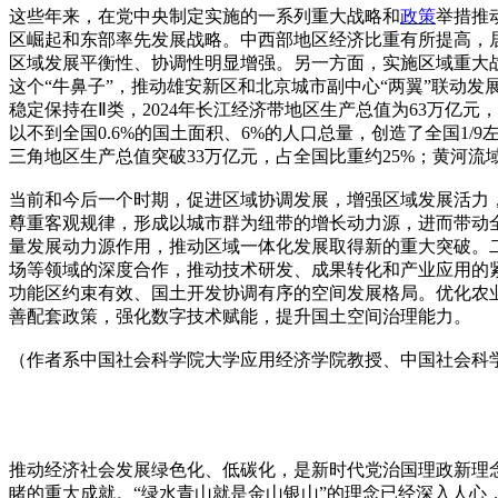
这些年来，在党中央制定实施的一系列重大战略和
政策
举措推
区崛起和东部率先发展战略。中西部地区经济比重有所提高，
区域发展平衡性、协调性明显增强。另一方面，实施区域重大战
这个“牛鼻子”，推动雄安新区和北京城市副中心“两翼”联动
稳定保持在Ⅱ类，2024年长江经济带地区生产总值为63万亿元
以不到全国0.6%的国土面积、6%的人口总量，创造了全国1
三角地区生产总值突破33万亿元，占全国比重约25%；黄河
当前和今后一个时期，促进区域协调发展，增强区域发展活力
尊重客观规律，形成以城市群为纽带的增长动力源，进而带动
量发展动力源作用，推动区域一体化发展取得新的重大突破。
场等领域的深度合作，推动技术研发、成果转化和产业应用的
功能区约束有效、国土开发协调有序的空间发展格局。优化农
善配套政策，强化数字技术赋能，提升国土空间治理能力。
（作者系中国社会科学院大学应用经济学院教授、中国社会科
推动经济社会发展绿色化、低碳化，是新时代党治国理政新理
睹的重大成就。“绿水青山就是金山银山”的理念已经深入人