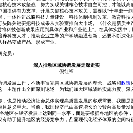
键核心技术攻坚战，努力实现关键核心技术自主可控，才能以高
中国提供有力支撑。开展关键核心技术攻关，需要以“十年磨一剑
局，一体推进战略科技力量建设、科技体制机制改革、教育科技
打头阵关键要把科技成果从实验室推向大市场。《什么是新质生
时将科技创新成果应用到具体产业和产业链上”。在具体实践中
培养科技人才，推动企业主导的产学研融通创新，还要不断深化
从样品变成产品、形成产业。
研究员）
深入推动区域协调发展走深走实
倪红福
协调发展工作，不断丰富完善区域协调发展的理念、战略和
政策
这一主题作出全面深刻论述，为我们加大区域战略实施力度、深
容，也是推动经济社会总体实现高质量发展的客观需要。我国是
巨且意义重大。当前，我国经济已由高速增长阶段转向高质量发
求各地区在经济发展上达到同一水平，而是要根据各地区的条件，
仅有助于提升地区的经济竞争力，凸显现代化经济体系的空间特