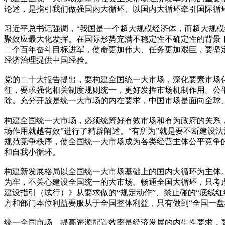
论述，是指引我们做强国内大循环、以国内大循环牵引国际循
习近平总书记强调，“我国是一个超大规模经济体，而超大规
聚效应最大化发挥。在国际形势充满不稳定性不确定性的背景
二个百年奋斗目标进军，使命更加伟大、任务更加艰巨，要坚
经济治理提供中国经验。
党的二十大报告提出，要构建全国统一大市场，深化要素市场
征，要求强化相关制度规则统一，更好发挥市场机制作用。公
除。充分开放是统一大市场的内在要求，中国市场是面向全球
构建全国统一大市场，必须统筹好有效市场和有为政府的关系，
场作用就越有效”进行了精辟阐述。“有所为”就是要不断建设
规范竞争秩序，使全国统一大市场成为各类经营主体公平竞争
和自我小循环。
构建新发展格局以全国统一大市场基础上的国内大循环为主体
为牢，不关心建设全国统一的大市场、畅通全国大循环，只考
建设指引（试行）》从要求做的“规定动作”、禁止碰的“底线
方和部门本位利益要服从于全国整体利益，只有做到“全国一盘
统一全国市场、提高资源配置效率是经济发展的内生性要求，