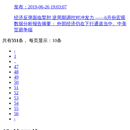
发布：2019-06-26 19:03:07
经济反弹面临掣肘 逆周期调控对冲发力 ——6月份宏观
数据分析报告摘要： 外部经济仍在下行通道当中。中美
贸易争端
共有
551
条
，
每页显示：10条
‹
1
..
47
48
49
50
51
52
53
54
55
56
›