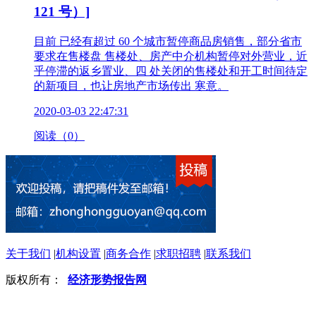
121 号）]
目前 已经有超过 60 个城市暂停商品房销售，部分省市
要求在售楼盘 售楼处、房产中介机构暂停对外营业，近
乎停滞的返乡置业、四 处关闭的售楼处和开工时间待定
的新项目，也让房地产市场传出 寒意。
2020-03-03 22:47:31
阅读（0）
关于我们
|
机构设置
|
商务合作
|
求职招聘
|
联系我们
版权所有：
经济形势报告网