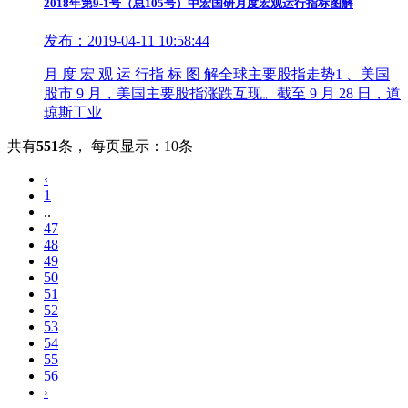
2018年第9-1号（总105号）中宏国研月度宏观运行指标图解
发布：2019-04-11 10:58:44
月 度 宏 观 运 行指 标 图 解全球主要股指走势1 、美国
股市 9 月，美国主要股指涨跌互现。截至 9 月 28 日，道
琼斯工业
共有
551
条
，
每页显示：10条
‹
1
..
47
48
49
50
51
52
53
54
55
56
›