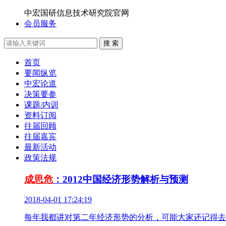
中宏国研信息技术研究院官网
会员服务
搜 索
首页
要闻纵览
中宏论道
决策要参
课题/内训
资料订阅
往届回顾
往届嘉宾
最新活动
政策法规
成思危
：2012中国经济形势解析与预测
2018-04-01 17:24:19
每年我都讲对第二年经济形势的分析，可能大家还记得去年