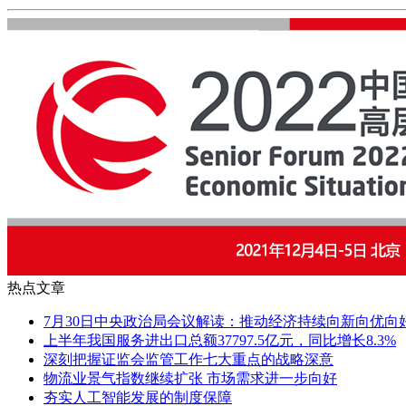
热点文章
7月30日中央政治局会议解读：推动经济持续向新向优向
上半年我国服务进出口总额37797.5亿元，同比增长8.3%
深刻把握证监会监管工作七大重点的战略深意
物流业景气指数继续扩张 市场需求进一步向好
夯实人工智能发展的制度保障