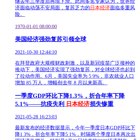
继去年三季度后再现下滑。此间多名专家认为，世界经
济面临动荡不安局面，复苏乏力的
日本经济
面临多重风
险。
1970-01-01 08:00:00
美国经济强劲复苏引领全球
2021-10-30 12:44:10
在拜登政府大规模财政刺激，以及新冠疫苗广泛接种的
推动下，美国经济实现了强劲复苏，对全球经济也起到
了拉动作用。6月，美国失业率为 5 9%，非农就业人口
增加 85 万人，增幅创去年 8 月以来新高。
一季度GDP环比下降1.3%，折合年率下降
5.1%——抗疫失利
日本经济
损失惨重
2021-05-28 16:23:03
最新发布的经济数据显示，今年一季度日本GDP环比下
降1 3%，折合年率下降5 1%，时隔两个季度日本再次出