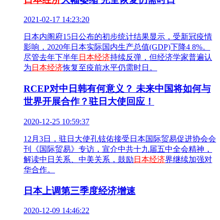
2021-02-17 14:23:20
日本内阁府15日公布的初步统计结果显示，受新冠疫情
影响，2020年日本实际国内生产总值(GDP)下降4 8%。
尽管去年下半年
日本经济
持续反弹，但经济学家普遍认
为
日本经济
恢复至疫前水平仍需时日。
RCEP对中日韩有何意义？ 未来中国将如何与
世界开展合作？驻日大使回应！
2020-12-25 10:59:37
12月3日，驻日大使孔铉佑接受日本国际贸易促进协会会
刊《国际贸易》专访，宣介中共十九届五中全会精神，
解读中日关系、中美关系，鼓励
日本经济
界继续加强对
华合作。
日本上调第三季度经济增速
2020-12-09 14:46:22