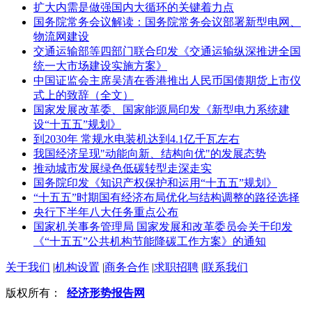
扩大内需是做强国内大循环的关键着力点
国务院常务会议解读：国务院常务会议部署新型电网、
物流网建设
交通运输部等四部门联合印发《交通运输纵深推进全国
统一大市场建设实施方案》
中国证监会主席吴清在香港推出人民币国债期货上市仪
式上的致辞（全文）
国家发展改革委、国家能源局印发《新型电力系统建
设“十五五”规划》
到2030年 常规水电装机达到4.1亿千瓦左右
我国经济呈现"动能向新、结构向优"的发展态势
推动城市发展绿色低碳转型走深走实
国务院印发《知识产权保护和运用“十五五”规划》
“十五五”时期国有经济布局优化与结构调整的路径选择
央行下半年八大任务重点公布
国家机关事务管理局 国家发展和改革委员会关于印发
《“十五五”公共机构节能降碳工作方案》的通知
关于我们
|
机构设置
|
商务合作
|
求职招聘
|
联系我们
版权所有：
经济形势报告网