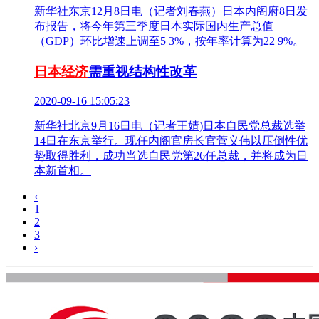
新华社东京12月8日电（记者刘春燕）日本内阁府8日发
布报告，将今年第三季度日本实际国内生产总值
（GDP）环比增速上调至5 3%，按年率计算为22 9%。
日本经济
需重视结构性改革
2020-09-16 15:05:23
新华社北京9月16日电（记者王婧)日本自民党总裁选举
14日在东京举行。现任内阁官房长官菅义伟以压倒性优
势取得胜利，成功当选自民党第26任总裁，并将成为日
本新首相。
‹
1
2
3
›