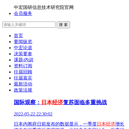
中宏国研信息技术研究院官网
会员服务
搜 索
首页
要闻纵览
中宏论道
决策要参
课题/内训
资料订阅
往届回顾
往届嘉宾
最新活动
政策法规
国际观察：
日本经济
复苏面临多重挑战
2022-05-22 22:30:02
日本内阁府日前发布的数据显示，一季度
日本经济
增长