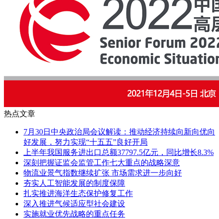
热点文章
7月30日中央政治局会议解读：推动经济持续向新向优向
好发展，努力实现“十五五”良好开局
上半年我国服务进出口总额37797.5亿元，同比增长8.3%
深刻把握证监会监管工作七大重点的战略深意
物流业景气指数继续扩张 市场需求进一步向好
夯实人工智能发展的制度保障
扎实推进海洋生态保护修复工作
深入推进气候适应型社会建设
实施就业优先战略的重点任务