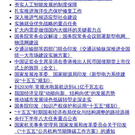
夯实人工智能发展的制度保障
扎实推进海洋生态保护修复工作
深入推进气候适应型社会建设
实施就业优先战略的重点任务
扩大内需是做强国内大循环的关键着力点
国务院常务会议解读：国务院常务会议部署新型电网、
物流网建设
交通运输部等四部门联合印发《交通运输纵深推进全国
统一大市场建设实施方案》
中国证监会主席吴清在香港推出人民币国债期货上市仪
式上的致辞（全文）
国家发展改革委、国家能源局印发《新型电力系统建
设“十五五”规划》
到2030年 常规水电装机达到4.1亿千瓦左右
我国经济呈现"动能向新、结构向优"的发展态势
推动城市发展绿色低碳转型走深走实
国务院印发《知识产权保护和运用“十五五”规划》
“十五五”时期国有经济布局优化与结构调整的路径选择
央行下半年八大任务重点公布
国家机关事务管理局 国家发展和改革委员会关于印发
《“十五五”公共机构节能降碳工作方案》的通知