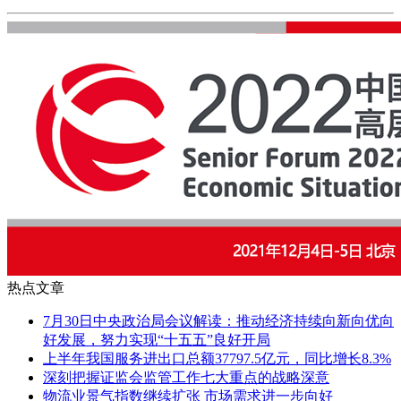
热点文章
7月30日中央政治局会议解读：推动经济持续向新向优向
好发展，努力实现“十五五”良好开局
上半年我国服务进出口总额37797.5亿元，同比增长8.3%
深刻把握证监会监管工作七大重点的战略深意
物流业景气指数继续扩张 市场需求进一步向好