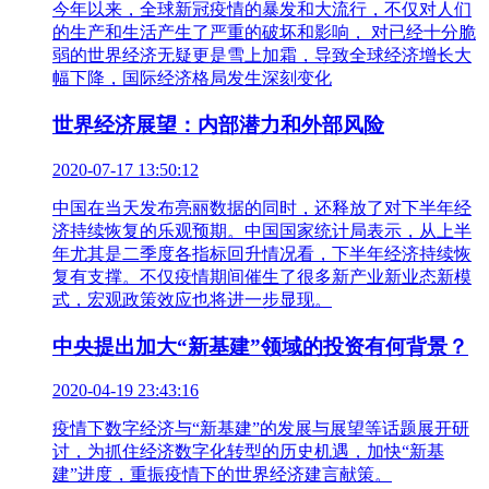
今年以来，全球新冠疫情的暴发和大流行，不仅对人们
的生产和生活产生了严重的破坏和影响， 对已经十分脆
弱的世界经济无疑更是雪上加霜，导致全球经济增长大
幅下降，国际经济格局发生深刻变化
世界经济展望：内部潜力和外部风险
2020-07-17 13:50:12
中国在当天发布亮丽数据的同时，还释放了对下半年经
济持续恢复的乐观预期。中国国家统计局表示，从上半
年尤其是二季度各指标回升情况看，下半年经济持续恢
复有支撑。不仅疫情期间催生了很多新产业新业态新模
式，宏观政策效应也将进一步显现。
中央提出加大“新基建”领域的投资有何背景？
2020-04-19 23:43:16
疫情下数字经济与“新基建”的发展与展望等话题展开研
讨，为抓住经济数字化转型的历史机遇，加快“新基
建”进度，重振疫情下的世界经济建言献策。