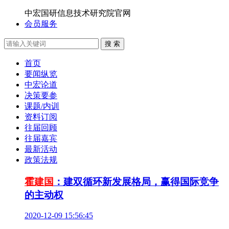
中宏国研信息技术研究院官网
会员服务
搜 索
首页
要闻纵览
中宏论道
决策要参
课题/内训
资料订阅
往届回顾
往届嘉宾
最新活动
政策法规
霍建国
：建双循环新发展格局，赢得国际竞争
的主动权
2020-12-09 15:56:45