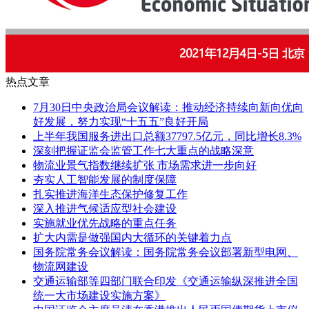
热点文章
7月30日中央政治局会议解读：推动经济持续向新向优向
好发展，努力实现“十五五”良好开局
上半年我国服务进出口总额37797.5亿元，同比增长8.3%
深刻把握证监会监管工作七大重点的战略深意
物流业景气指数继续扩张 市场需求进一步向好
夯实人工智能发展的制度保障
扎实推进海洋生态保护修复工作
深入推进气候适应型社会建设
实施就业优先战略的重点任务
扩大内需是做强国内大循环的关键着力点
国务院常务会议解读：国务院常务会议部署新型电网、
物流网建设
交通运输部等四部门联合印发《交通运输纵深推进全国
统一大市场建设实施方案》