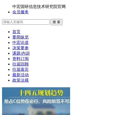
中宏国研信息技术研究院官网
会员服务
搜 索
首页
要闻纵览
中宏论道
决策要参
课题/内训
资料订阅
往届回顾
往届嘉宾
最新活动
政策法规