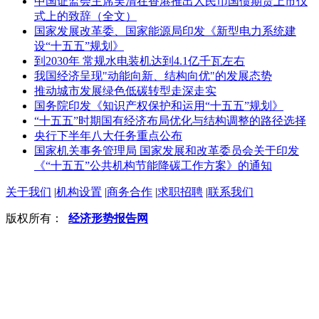
中国证监会主席吴清在香港推出人民币国债期货上市仪
式上的致辞（全文）
国家发展改革委、国家能源局印发《新型电力系统建
设“十五五”规划》
到2030年 常规水电装机达到4.1亿千瓦左右
我国经济呈现"动能向新、结构向优"的发展态势
推动城市发展绿色低碳转型走深走实
国务院印发《知识产权保护和运用“十五五”规划》
“十五五”时期国有经济布局优化与结构调整的路径选择
央行下半年八大任务重点公布
国家机关事务管理局 国家发展和改革委员会关于印发
《“十五五”公共机构节能降碳工作方案》的通知
关于我们
|
机构设置
|
商务合作
|
求职招聘
|
联系我们
版权所有：
经济形势报告网