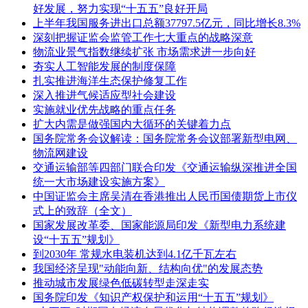
好发展，努力实现“十五五”良好开局
上半年我国服务进出口总额37797.5亿元，同比增长8.3%
深刻把握证监会监管工作七大重点的战略深意
物流业景气指数继续扩张 市场需求进一步向好
夯实人工智能发展的制度保障
扎实推进海洋生态保护修复工作
深入推进气候适应型社会建设
实施就业优先战略的重点任务
扩大内需是做强国内大循环的关键着力点
国务院常务会议解读：国务院常务会议部署新型电网、
物流网建设
交通运输部等四部门联合印发《交通运输纵深推进全国
统一大市场建设实施方案》
中国证监会主席吴清在香港推出人民币国债期货上市仪
式上的致辞（全文）
国家发展改革委、国家能源局印发《新型电力系统建
设“十五五”规划》
到2030年 常规水电装机达到4.1亿千瓦左右
我国经济呈现"动能向新、结构向优"的发展态势
推动城市发展绿色低碳转型走深走实
国务院印发《知识产权保护和运用“十五五”规划》