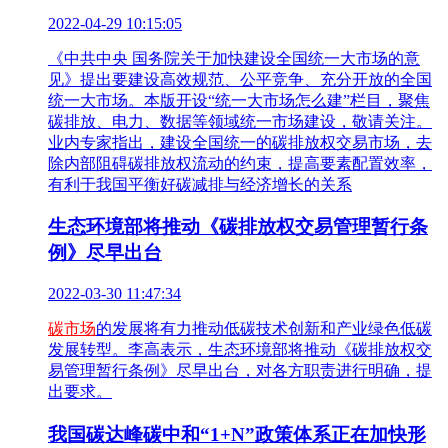
2022-04-29 10:15:05
《中共中央 国务院关于加快建设全国统一大市场的意
见》提出要建设高效规范、公平竞争、充分开放的全国
统一大市场。本版开设“统一大市场怎么建”栏目，聚焦
碳排放、电力、数据等领域统一市场建设，敬请关注。
业内专家指出，建设全国统一的碳排放权交易市场，去
除内部阻碍碳排放权流动的约束，提高要素配置效率，
有利于我国平衡好碳减排与经济增长的关系
生态环境部将推动《碳排放权交易管理暂行条
例》尽早出台
2022-03-30 11:47:34
碳市场
的发展将有力推动低碳技术创新和产业绿色低碳
发展转型。李高表示，生态环境部将推动《碳排放权交
易管理暂行条例》尽早出台，对各方职责进行明确，提
出要求。
我国碳达峰碳中和“1+N”政策体系正在加快形