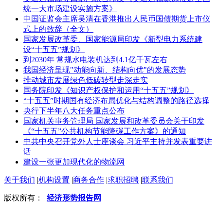
统一大市场建设实施方案》
中国证监会主席吴清在香港推出人民币国债期货上市仪
式上的致辞（全文）
国家发展改革委、国家能源局印发《新型电力系统建
设“十五五”规划》
到2030年 常规水电装机达到4.1亿千瓦左右
我国经济呈现"动能向新、结构向优"的发展态势
推动城市发展绿色低碳转型走深走实
国务院印发《知识产权保护和运用“十五五”规划》
“十五五”时期国有经济布局优化与结构调整的路径选择
央行下半年八大任务重点公布
国家机关事务管理局 国家发展和改革委员会关于印发
《“十五五”公共机构节能降碳工作方案》的通知
中共中央召开党外人士座谈会 习近平主持并发表重要讲
话
建设一张更加现代化的物流网
关于我们
|
机构设置
|
商务合作
|
求职招聘
|
联系我们
版权所有：
经济形势报告网