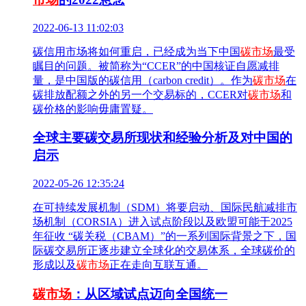
2022-06-13 11:02:03
碳信用市场将如何重启，已经成为当下中国
碳市场
最受
瞩目的问题。被简称为“CCER”的中国核证自愿减排
量，是中国版的碳信用（carbon credit）。作为
碳市场
在
碳排放配额之外的另一个交易标的，CCER对
碳市场
和
碳价格的影响毋庸置疑。
全球主要碳交易所现状和经验分析及对中国的
启示
2022-05-26 12:35:24
在可持续发展机制（SDM）将要启动、国际民航减排市
场机制（CORSIA）进入试点阶段以及欧盟可能于2025
年征收 “碳关税（CBAM）”的一系列国际背景之下，国
际碳交易所正逐步建立全球化的交易体系，全球碳价的
形成以及
碳市场
正在走向互联互通。
碳市场
：从区域试点迈向全国统一