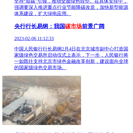
坚持“双碳”引领，推动全面绿色转型。在具体安排中，
强调要深入推进重点行业节能降碳改造，加快新型能源
体系建设，扩大绿电应用。
央行行长易纲：我国
碳市场
前景广阔
2023-02-06 11:12:33
​中国人民银行行长易纲2月4日在北京城市副中心打造国
家级绿色交易所启动仪式上表示，下一步，人民银行将
一如既往支持北京市绿色金融改革创新，建设面向全球
的国家级绿色交易市场。