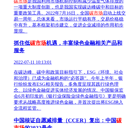
碳市场
是我国利用市场机制控制和减少温室气体排放的
一项重大制度创新，也是我国实现碳达峰碳中和目标的
重要政策工具。2022年7月16日，全国
碳市场
启动上线交
易一周年，总体来看，市场运行平稳有序，交易价格稳
中有升，基本框架初步建立，促进企业减排的作用初步
显现。
抓住低
碳市场
机遇，丰富绿色金融相关产品和
服务
2022-07-11 10:13:01
在碳达峰、碳中和政策目标指引下，ESG（环境、社会
和治理）已成为金融机构的“必答题”。今年上半年，银
行纷纷发布ESG相关报告，多角度呈现其践行绿色理
念、以绿色金融促进实体经济发展的情况。中国银保监
会6月初印发的《银行业保险业绿色金融指引》更是明确
要求从战略高度推进绿色金融，并首次提出将ESG纳入
全流程监管。
中国核证自愿减排量（CCER）复出：中国
碳
市场
的2022悬念