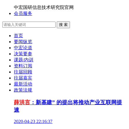
中宏国研信息技术研究院官网
会员服务
搜 索
首页
要闻纵览
中宏论道
决策要参
课题/内训
资料订阅
往届回顾
往届嘉宾
最新活动
政策法规
薛洪言
：新基建” 的提出将推动产业互联网提
速
2020-04-23 22:16:37