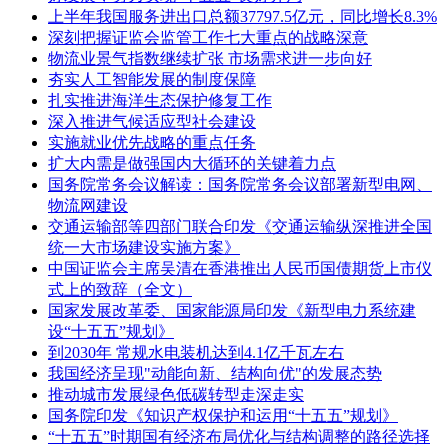
上半年我国服务进出口总额37797.5亿元，同比增长8.3%
深刻把握证监会监管工作七大重点的战略深意
物流业景气指数继续扩张 市场需求进一步向好
夯实人工智能发展的制度保障
扎实推进海洋生态保护修复工作
深入推进气候适应型社会建设
实施就业优先战略的重点任务
扩大内需是做强国内大循环的关键着力点
国务院常务会议解读：国务院常务会议部署新型电网、
物流网建设
交通运输部等四部门联合印发《交通运输纵深推进全国
统一大市场建设实施方案》
中国证监会主席吴清在香港推出人民币国债期货上市仪
式上的致辞（全文）
国家发展改革委、国家能源局印发《新型电力系统建
设“十五五”规划》
到2030年 常规水电装机达到4.1亿千瓦左右
我国经济呈现"动能向新、结构向优"的发展态势
推动城市发展绿色低碳转型走深走实
国务院印发《知识产权保护和运用“十五五”规划》
“十五五”时期国有经济布局优化与结构调整的路径选择