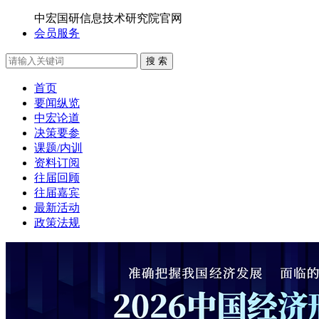
中宏国研信息技术研究院官网
会员服务
搜 索
首页
要闻纵览
中宏论道
决策要参
课题/内训
资料订阅
往届回顾
往届嘉宾
最新活动
政策法规