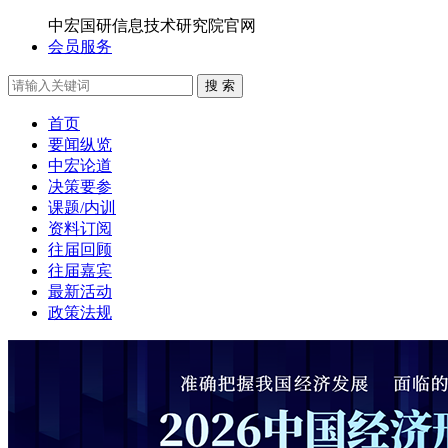
中宏国研信息技术研究院官网
会员服务
搜 索
首页
要闻纵览
中宏论道
决策要参
课题/内训
资料订阅
往届回顾
往届嘉宾
最新活动
政策法规