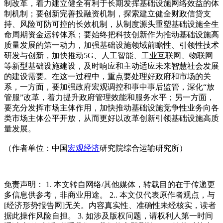
制改革，着力建立健全有利于长期发挥基础设施网络效益的体
制机制；要创新完善投融资机制，探索建立健全财政信贷支
持、风险可防可控的长效机制，从制度源头重塑基础设施全生
命周期资金运转体系；要始终把科技创新作为推动基础设施高
质量发展的第一动力，加强基础设施领域前瞻性、引领性技术
研发与创新，加快推动5G、人工智能、工业互联网、物联网
等新型基础设施建设，及时响应和主动适应未来智慧社会发展
的建设需要。在这一过程中，重点要处理好政府和市场的关
系，一方面，要加强政府宏观调控和事中事后监管，深化“放
管服”改革，着力提升政府管理效能和服务水平；另一方面，
要充分发挥市场主体作用，加快推动基础设施竞争性业务向各
类市场主体公平开放，从而更好以改革创新引领基础设施高质
量发展。
（作者单位：中国
宏观经济
研究院综合运输研究所）
免责声明： 1. 本文转自网络/其他媒体，转载目的在于传递更
多信息供参考，非商业用途。 2.. 本文仅代表原作者观点，与
[经济形势报告网]无关。内容真实性、准确性未经核实，读者
据此操作风险自担。 3. 如涉及版权问题，请权利人第一时间