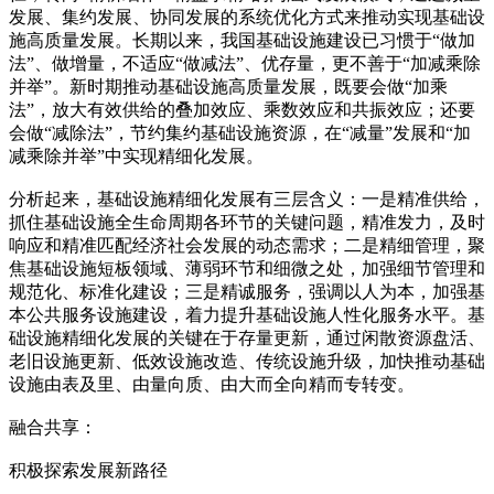
发展、集约发展、协同发展的系统优化方式来推动实现基础设
施高质量发展。长期以来，我国基础设施建设已习惯于“做加
法”、做增量，不适应“做减法”、优存量，更不善于“加减乘除
并举”。新时期推动基础设施高质量发展，既要会做“加乘
法”，放大有效供给的叠加效应、乘数效应和共振效应；还要
会做“减除法”，节约集约基础设施资源，在“减量”发展和“加
减乘除并举”中实现精细化发展。
分析起来，基础设施精细化发展有三层含义：一是精准供给，
抓住基础设施全生命周期各环节的关键问题，精准发力，及时
响应和精准匹配经济社会发展的动态需求；二是精细管理，聚
焦基础设施短板领域、薄弱环节和细微之处，加强细节管理和
规范化、标准化建设；三是精诚服务，强调以人为本，加强基
本公共服务设施建设，着力提升基础设施人性化服务水平。基
础设施精细化发展的关键在于存量更新，通过闲散资源盘活、
老旧设施更新、低效设施改造、传统设施升级，加快推动基础
设施由表及里、由量向质、由大而全向精而专转变。
融合共享：
积极探索发展新路径