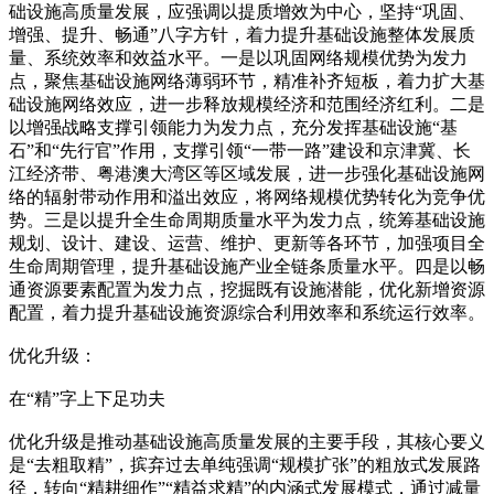
础设施高质量发展，应强调以提质增效为中心，坚持“巩固、
增强、提升、畅通”八字方针，着力提升基础设施整体发展质
量、系统效率和效益水平。一是以巩固网络规模优势为发力
点，聚焦基础设施网络薄弱环节，精准补齐短板，着力扩大基
础设施网络效应，进一步释放规模经济和范围经济红利。二是
以增强战略支撑引领能力为发力点，充分发挥基础设施“基
石”和“先行官”作用，支撑引领“一带一路”建设和京津冀、长
江经济带、粤港澳大湾区等区域发展，进一步强化基础设施网
络的辐射带动作用和溢出效应，将网络规模优势转化为竞争优
势。三是以提升全生命周期质量水平为发力点，统筹基础设施
规划、设计、建设、运营、维护、更新等各环节，加强项目全
生命周期管理，提升基础设施产业全链条质量水平。四是以畅
通资源要素配置为发力点，挖掘既有设施潜能，优化新增资源
配置，着力提升基础设施资源综合利用效率和系统运行效率。
优化升级：
在“精”字上下足功夫
优化升级是推动基础设施高质量发展的主要手段，其核心要义
是“去粗取精”，摈弃过去单纯强调“规模扩张”的粗放式发展路
径，转向“精耕细作”“精益求精”的内涵式发展模式，通过减量