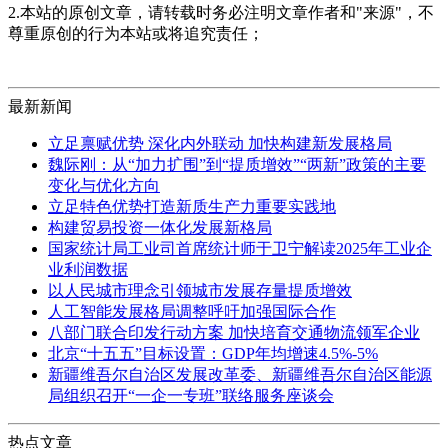
2.本站的原创文章，请转载时务必注明文章作者和"来源"，不
尊重原创的行为本站或将追究责任；
最新新闻
立足禀赋优势 深化内外联动 加快构建新发展格局
魏际刚：从“加力扩围”到“提质增效”“两新”政策的主要
变化与优化方向
立足特色优势打造新质生产力重要实践地
构建贸易投资一体化发展新格局
国家统计局工业司首席统计师于卫宁解读2025年工业企
业利润数据
以人民城市理念引领城市发展存量提质增效
人工智能发展格局调整呼吁加强国际合作
八部门联合印发行动方案 加快培育交通物流领军企业
北京“十五五”目标设置：GDP年均增速4.5%-5%
新疆维吾尔自治区发展改革委、新疆维吾尔自治区能源
局组织召开“一企一专班”联络服务座谈会
热点文章