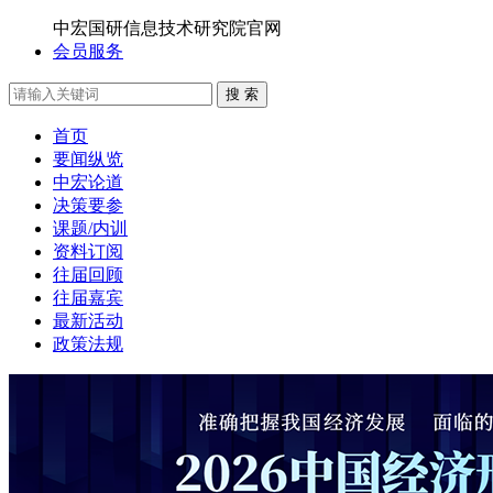
中宏国研信息技术研究院官网
会员服务
搜 索
首页
要闻纵览
中宏论道
决策要参
课题/内训
资料订阅
往届回顾
往届嘉宾
最新活动
政策法规