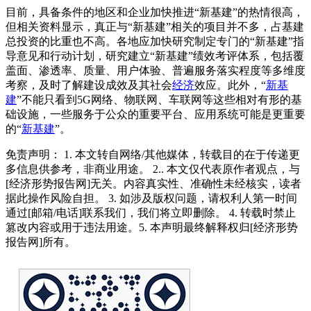
目前，具备条件的地区和企业加快推进“新基建”的热情很高，
但相关资料显示，真正与“新基建”相关的项目并不多，占基建
总投资的比重也不高。各地应加快研究制定专门的“新基建”指
导意见和行动计划，研究建立“新基建”绩效考评体系，包括覆
盖面、渗透率、质量、用户体验、普遍服务落实程度等多维度
考察，及时了解建设成效及其社会
经济
效应。此外，“
新基
建
”不能只看到5G网络、物联网、车联网等这些相对有形的基
础设施，一些服务于公众的重要平台、应用系统可能是更重要
的“
新基建
”。
免责声明： 1. 本文转自网络/其他媒体，转载目的在于传递更
多信息供参考，非商业用途。 2.. 本文仅代表原作者观点，与
[经济形势报告网]无关。内容真实性、准确性未经核实，读者
据此操作风险自担。 3. 如涉及版权问题，请权利人第一时间
通过[邮箱/电话]联系我们，我们将立即删除。 4. 转载时禁止
篡改内容或用于违法用途。5. 本声明最终解释权归[经济形势
报告网]所有。