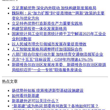
立足禀赋优势 深化内外联动 加快构建新发展格局
魏际刚：从“加力扩围”到“提质增效”“两新”政策的主要
变化与优化方向
立足特色优势打造新质生产力重要实践地
构建贸易投资一体化发展新格局
国家统计局工业司首席统计师于卫宁解读2025年工业企
业利润数据
以人民城市理念引领城市发展存量提质增效
人工智能发展格局调整呼吁加强国际合作
八部门联合印发行动方案 加快培育交通物流领军企业
北京“十五五”目标设置：GDP年均增速4.5%-5%
新疆维吾尔自治区发展改革委、新疆维吾尔自治区能源
局组织召开“一企一专班”联络服务座谈会
热点文章
扬优势补短板 统筹推进新型基础设施建设
如何看待新基建
新基建外还可以关注什么？
“新基建”成为热词 部委有何政策？各地如何打算？