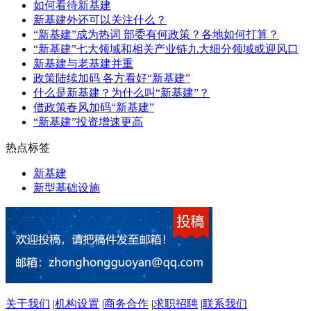
如何看待新基建
新基建外还可以关注什么？
“新基建”成为热词 部委有何政策？各地如何打算？
“新基建”七大领域和相关产业链九大细分领域或迎风口
新基建与老基建并重
政策陆续加码 各方看好“新基建”
什么是新基建？为什么叫“新基建”？
借政策春风加码“新基建”
“新基建”投资增速更高
热点标签
新基建
新型基础设施
关于我们
|
机构设置
|
商务合作
|
求职招聘
|
联系我们