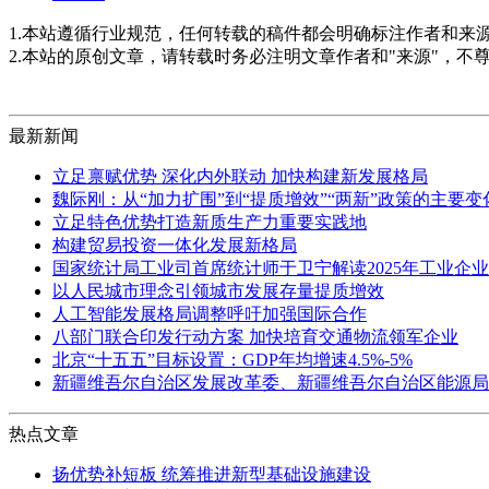
1.本站遵循行业规范，任何转载的稿件都会明确标注作者和来
2.本站的原创文章，请转载时务必注明文章作者和"来源"，不
最新新闻
立足禀赋优势 深化内外联动 加快构建新发展格局
魏际刚：从“加力扩围”到“提质增效”“两新”政策的主要
立足特色优势打造新质生产力重要实践地
构建贸易投资一体化发展新格局
国家统计局工业司首席统计师于卫宁解读2025年工业企
以人民城市理念引领城市发展存量提质增效
人工智能发展格局调整呼吁加强国际合作
八部门联合印发行动方案 加快培育交通物流领军企业
北京“十五五”目标设置：GDP年均增速4.5%-5%
新疆维吾尔自治区发展改革委、新疆维吾尔自治区能源局
热点文章
扬优势补短板 统筹推进新型基础设施建设