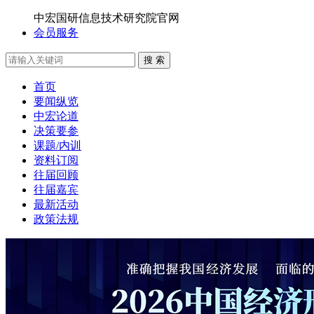
中宏国研信息技术研究院官网
会员服务
搜 索
首页
要闻纵览
中宏论道
决策要参
课题/内训
资料订阅
往届回顾
往届嘉宾
最新活动
政策法规