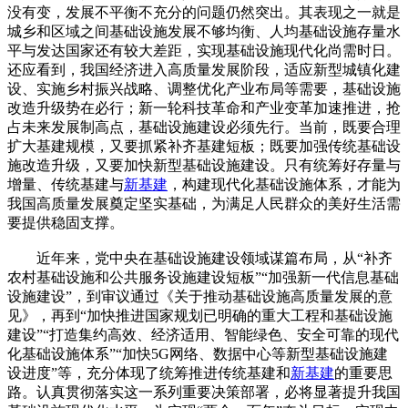
没有变，发展不平衡不充分的问题仍然突出。其表现之一就是
城乡和区域之间基础设施发展不够均衡、人均基础设施存量水
平与发达国家还有较大差距，实现基础设施现代化尚需时日。
还应看到，我国经济进入高质量发展阶段，适应新型城镇化建
设、实施乡村振兴战略、调整优化产业布局等需要，基础设施
改造升级势在必行；新一轮科技革命和产业变革加速推进，抢
占未来发展制高点，基础设施建设必须先行。当前，既要合理
扩大基建规模，又要抓紧补齐基建短板；既要加强传统基础设
施改造升级，又要加快新型基础设施建设。只有统筹好存量与
增量、传统基建与
新基建
，构建现代化基础设施体系，才能为
我国高质量发展奠定坚实基础，为满足人民群众的美好生活需
要提供稳固支撑。
近年来，党中央在基础设施建设领域谋篇布局，从“补齐
农村基础设施和公共服务设施建设短板”“加强新一代信息基础
设施建设”，到审议通过《关于推动基础设施高质量发展的意
见》，再到“加快推进国家规划已明确的重大工程和基础设施
建设”“打造集约高效、经济适用、智能绿色、安全可靠的现代
化基础设施体系”“加快5G网络、数据中心等新型基础设施建
设进度”等，充分体现了统筹推进传统基建和
新基建
的重要思
路。认真贯彻落实这一系列重要决策部署，必将显著提升我国