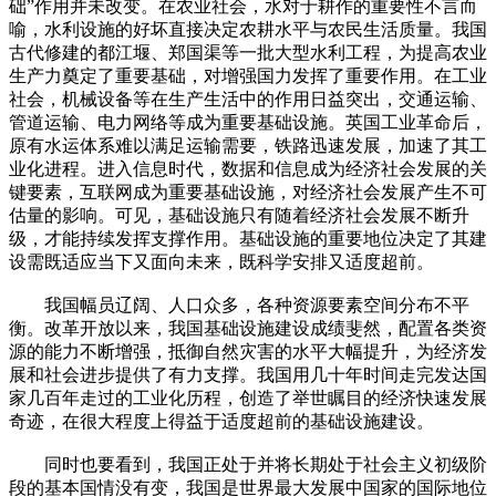
础”作用并未改变。在农业社会，水对于耕作的重要性不言而
喻，水利设施的好坏直接决定农耕水平与农民生活质量。我国
古代修建的都江堰、郑国渠等一批大型水利工程，为提高农业
生产力奠定了重要基础，对增强国力发挥了重要作用。在工业
社会，机械设备等在生产生活中的作用日益突出，交通运输、
管道运输、电力网络等成为重要基础设施。英国工业革命后，
原有水运体系难以满足运输需要，铁路迅速发展，加速了其工
业化进程。进入信息时代，数据和信息成为经济社会发展的关
键要素，互联网成为重要基础设施，对经济社会发展产生不可
估量的影响。可见，基础设施只有随着经济社会发展不断升
级，才能持续发挥支撑作用。基础设施的重要地位决定了其建
设需既适应当下又面向未来，既科学安排又适度超前。
我国幅员辽阔、人口众多，各种资源要素空间分布不平
衡。改革开放以来，我国基础设施建设成绩斐然，配置各类资
源的能力不断增强，抵御自然灾害的水平大幅提升，为经济发
展和社会进步提供了有力支撑。我国用几十年时间走完发达国
家几百年走过的工业化历程，创造了举世瞩目的经济快速发展
奇迹，在很大程度上得益于适度超前的基础设施建设。
同时也要看到，我国正处于并将长期处于社会主义初级阶
段的基本国情没有变，我国是世界最大发展中国家的国际地位