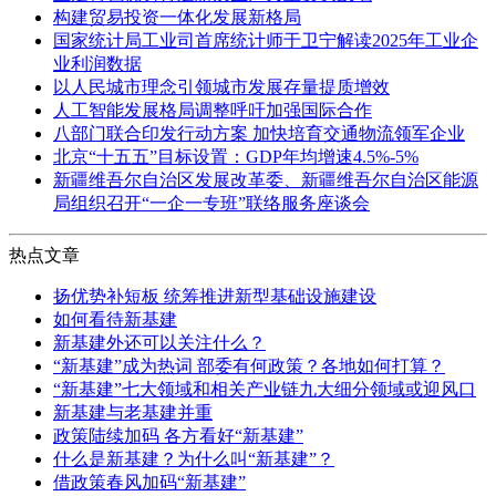
构建贸易投资一体化发展新格局
国家统计局工业司首席统计师于卫宁解读2025年工业企
业利润数据
以人民城市理念引领城市发展存量提质增效
人工智能发展格局调整呼吁加强国际合作
八部门联合印发行动方案 加快培育交通物流领军企业
北京“十五五”目标设置：GDP年均增速4.5%-5%
新疆维吾尔自治区发展改革委、新疆维吾尔自治区能源
局组织召开“一企一专班”联络服务座谈会
热点文章
扬优势补短板 统筹推进新型基础设施建设
如何看待新基建
新基建外还可以关注什么？
“新基建”成为热词 部委有何政策？各地如何打算？
“新基建”七大领域和相关产业链九大细分领域或迎风口
新基建与老基建并重
政策陆续加码 各方看好“新基建”
什么是新基建？为什么叫“新基建”？
借政策春风加码“新基建”