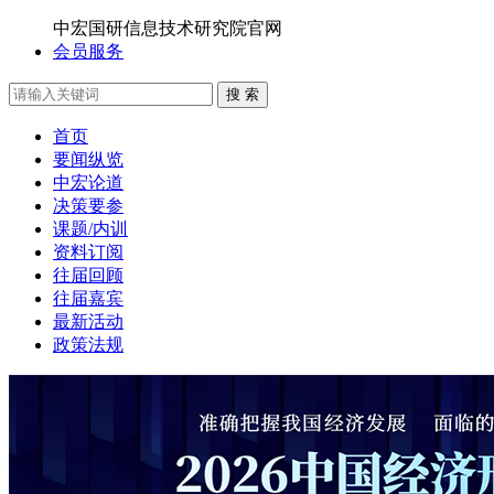
中宏国研信息技术研究院官网
会员服务
搜 索
首页
要闻纵览
中宏论道
决策要参
课题/内训
资料订阅
往届回顾
往届嘉宾
最新活动
政策法规