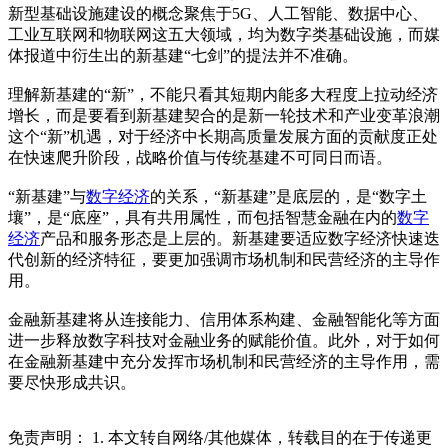
新型基础设施建设的概念聚焦于5G、人工智能、数据中心、
工业互联网和物联网这五大领域，均为数字类基础设施，而媒
体报道中衍生出的新基建“七剑”的提法并不准确。
理解新基建的“新”，不能只看其短期内能多大程度上拉动经济
增长，而是要看到新基建契合的是新一轮技术和产业变革浪潮
这个“新”机遇，对于经济中长期高质量发展方面的贡献度正处
在快速爬升阶段，战略价值与传统基建不可同日而语。
“新基建”与
数字经济
的关系，“新基建”是底层的，是“数字土
壤”，是“底座”，具有共用属性，而包括智慧金融在内的
数字
经济
产品和服务形态是上层的。新基建要适应数字经济快速迭
代创新的经济特征，要更加强调市场机制和民营经济的主导作
用。
金融新基建将从连接能力、信用体系构建、金融智能化等方面
进一步释放数字科技对金融业务的赋能价值。此外，对于如何
在金融新基建中充分发挥市场机制和民营经济的主导作用，需
要尽快形成共识。
免责声明： 1. 本文转自网络/其他媒体，转载目的在于传递更