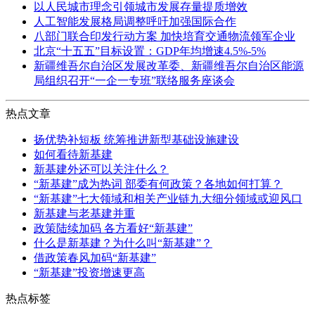
以人民城市理念引领城市发展存量提质增效
人工智能发展格局调整呼吁加强国际合作
八部门联合印发行动方案 加快培育交通物流领军企业
北京“十五五”目标设置：GDP年均增速4.5%-5%
新疆维吾尔自治区发展改革委、新疆维吾尔自治区能源
局组织召开“一企一专班”联络服务座谈会
热点文章
扬优势补短板 统筹推进新型基础设施建设
如何看待新基建
新基建外还可以关注什么？
“新基建”成为热词 部委有何政策？各地如何打算？
“新基建”七大领域和相关产业链九大细分领域或迎风口
新基建与老基建并重
政策陆续加码 各方看好“新基建”
什么是新基建？为什么叫“新基建”？
借政策春风加码“新基建”
“新基建”投资增速更高
热点标签