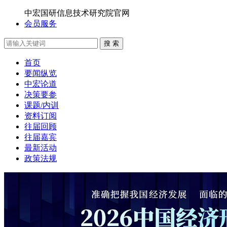
中宏国研信息技术研究院官网
会员服务
搜 索
首页
要闻纵览
中宏论道
决策要参
课题/内训
资料订阅
往届回顾
往届嘉宾
最新活动
政策法规