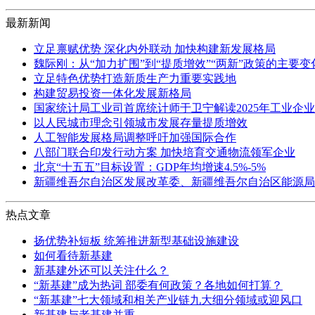
最新新闻
立足禀赋优势 深化内外联动 加快构建新发展格局
魏际刚：从“加力扩围”到“提质增效”“两新”政策的主要
立足特色优势打造新质生产力重要实践地
构建贸易投资一体化发展新格局
国家统计局工业司首席统计师于卫宁解读2025年工业企
以人民城市理念引领城市发展存量提质增效
人工智能发展格局调整呼吁加强国际合作
八部门联合印发行动方案 加快培育交通物流领军企业
北京“十五五”目标设置：GDP年均增速4.5%-5%
新疆维吾尔自治区发展改革委、新疆维吾尔自治区能源局
热点文章
扬优势补短板 统筹推进新型基础设施建设
如何看待新基建
新基建外还可以关注什么？
“新基建”成为热词 部委有何政策？各地如何打算？
“新基建”七大领域和相关产业链九大细分领域或迎风口
新基建与老基建并重