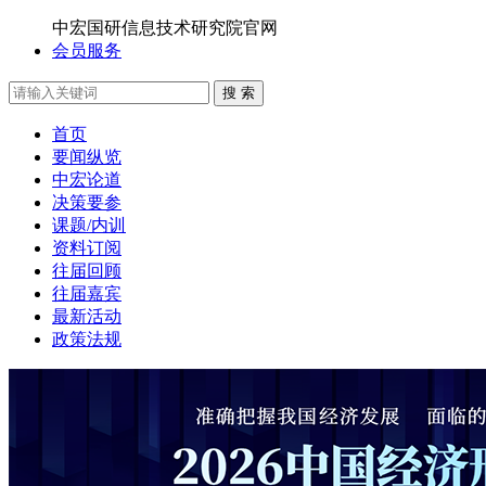
中宏国研信息技术研究院官网
会员服务
搜 索
首页
要闻纵览
中宏论道
决策要参
课题/内训
资料订阅
往届回顾
往届嘉宾
最新活动
政策法规