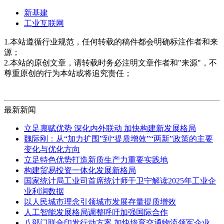
新基建
工业互联网
1.本站遵循行业规范，任何转载的稿件都会明确标注作者和来
源；
2.本站的原创文章，请转载时务必注明文章作者和"来源"，不
尊重原创的行为本站或将追究责任；
最新新闻
立足禀赋优势 深化内外联动 加快构建新发展格局
魏际刚：从“加力扩围”到“提质增效”“两新”政策的主要
变化与优化方向
立足特色优势打造新质生产力重要实践地
构建贸易投资一体化发展新格局
国家统计局工业司首席统计师于卫宁解读2025年工业企
业利润数据
以人民城市理念引领城市发展存量提质增效
人工智能发展格局调整呼吁加强国际合作
八部门联合印发行动方案 加快培育交通物流领军企业