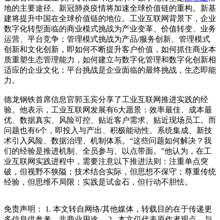
地的主要途径。新冠肺炎疫情将加速全球价值链的重构。新基
建将提升中国在全球价值链的地位。工业互联网背景下，企业
数字化转型面临的商业模式挑战为产业变革、价值转变、业务
运营、平台竞争；管理模式挑战为产品/服务创新、管理模式
创新和文化创新，即如何不断提升客户价值，如何抓住商业本
质重塑生态管理能力，如何建立与数字化管理和数字化创新相
适应的企业文化；平台挑战是企业面临的最终挑战，生态即能
力。
德龙钢铁首席信息官郭玉宾分享了工业互联网推进实践的经
验。他表示，工业互联网发展有6大愿景：效率最佳、成本最
优、数据真实、风险可控、贴近客户需求、贴近现场员工。而
问题也有6个，即投入与产出、积极能动性、系统集成、新技
术引入风险、数据治理、机制体系。“这些问题如何解决？我
们的经验是推进机制、全员参与、以点带面。”他认为，在工
业互联网实践进程中，需要注意以下推进法则：注重单点突
破，但视野不狭隘；技术结合实际，但思想不保守；尊重传统
经验，但思维不局限；实践是试金石，但行动不胆怯。
免责声明： 1. 本文转自网络/其他媒体，转载目的在于传递更
多信息供参考，非商业用途。 2.. 本文仅代表原作者观点，与