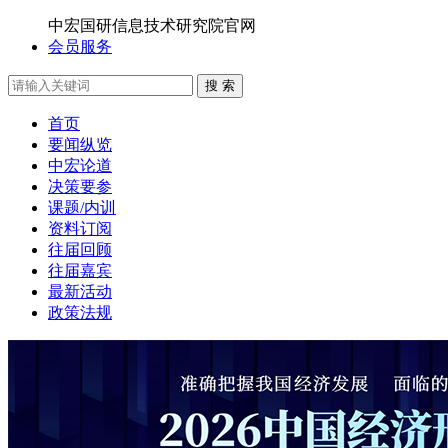
中宏国研信息技术研究院官网
会员服务
搜 索
首页
要闻纵览
中宏论道
决策要参
课题/内训
资料订阅
往届回顾
往届嘉宾
最新活动
政策法规