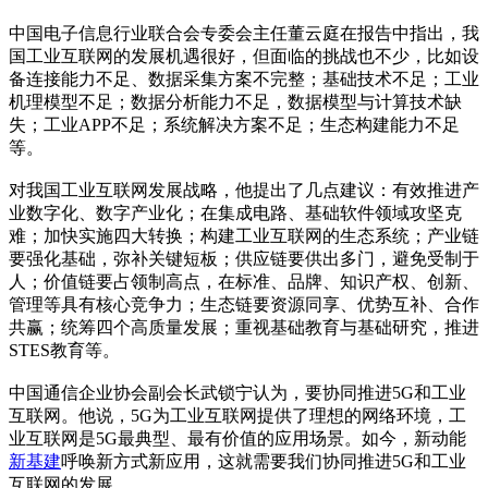
中国电子信息行业联合会专委会主任董云庭在报告中指出，我
国工业互联网的发展机遇很好，但面临的挑战也不少，比如设
备连接能力不足、数据采集方案不完整；基础技术不足；工业
机理模型不足；数据分析能力不足，数据模型与计算技术缺
失；工业APP不足；系统解决方案不足；生态构建能力不足
等。
对我国工业互联网发展战略，他提出了几点建议：有效推进产
业数字化、数字产业化；在集成电路、基础软件领域攻坚克
难；加快实施四大转换；构建工业互联网的生态系统；产业链
要强化基础，弥补关键短板；供应链要供出多门，避免受制于
人；价值链要占领制高点，在标准、品牌、知识产权、创新、
管理等具有核心竞争力；生态链要资源同享、优势互补、合作
共赢；统筹四个高质量发展；重视基础教育与基础研究，推进
STES教育等。
中国通信企业协会副会长武锁宁认为，要协同推进5G和工业
互联网。他说，5G为工业互联网提供了理想的网络环境，工
业互联网是5G最典型、最有价值的应用场景。如今，新动能
新基建
呼唤新方式新应用，这就需要我们协同推进5G和工业
互联网的发展。