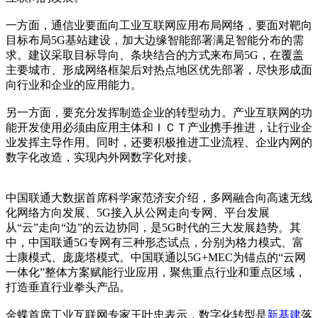
一方面，通信业要面向工业互联网应用布局网络，要面对靶向
目标布局5G基站建设，加大边缘智能部署满足智能分布的需
求。建议采取目标导向、条块结合的方式来布局5G，在覆盖
主要城市、形成网络框架后对热点地区优先部署，尽快形成面
向行业和企业的应用能力。
另一方面，要充分发挥制造企业的转型动力。产业互联网的功
能开发使用必须由应用主体和ＩＣＴ产业携手推进，让行业企
业发挥主导作用。同时，还要积极推进工业流程、企业内网的
数字化改造，实现内外网数字化对接。
中国联通大数据首席科学家范济安介绍，多网融合向高速无线
化网络方向发展、5G接入从公网走向专网、平台发展
从“云”走向“边”的云边协同，是5G时代的三大发展趋势。其
中，中国联通5G专网有三种形态试点，分别为格力模式、富
士康模式、庞庞塔模式。中国联通以5G+MEC为锚点的“云网
一体化”整体方案赋能行业应用，聚焦重点行业和重点区域，
打造垂直行业拳头产品。
金蝶首席工业互联网专家王叶忠表示，数字化转型是
新基建
落