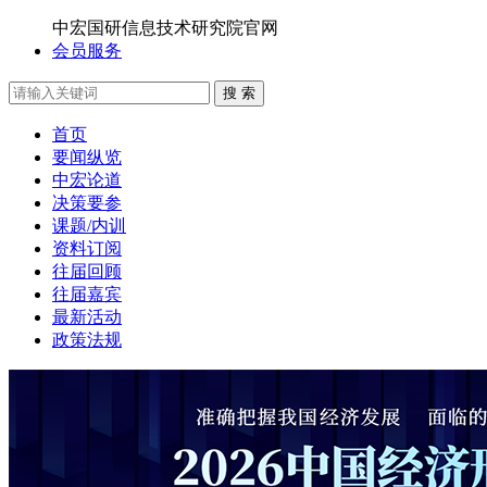
中宏国研信息技术研究院官网
会员服务
搜 索
首页
要闻纵览
中宏论道
决策要参
课题/内训
资料订阅
往届回顾
往届嘉宾
最新活动
政策法规