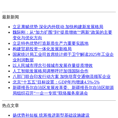
最新新闻
立足禀赋优势 深化内外联动 加快构建新发展格局
魏际刚：从“加力扩围”到“提质增效”“两新”政策的主要
变化与优化方向
立足特色优势打造新质生产力重要实践地
构建贸易投资一体化发展新格局
国家统计局工业司首席统计师于卫宁解读2025年工业企
业利润数据
以人民城市理念引领城市发展存量提质增效
人工智能发展格局调整呼吁加强国际合作
八部门联合印发行动方案 加快培育交通物流领军企业
北京“十五五”目标设置：GDP年均增速4.5%-5%
新疆维吾尔自治区发展改革委、新疆维吾尔自治区能源
局组织召开“一企一专班”联络服务座谈会
热点文章
扬优势补短板 统筹推进新型基础设施建设