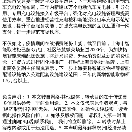
上海市交通委一级巡视员蔡军透露，下一步将继续推进电动汽
车充电设施布局，三年内新建10万个电动汽车充电桩，引导公
用、专用充电设施接入市级平台，强化对充电设施管理和提高
使用效率。重点推进经营性充电桩和新能源出租车充电示范站
建设，提升平台服务功能，加强充换电设施的互联互通和一网
支付，进一步规范市场秩序。
不仅如此，疫情期间在线消费逆势上扬，截至目前，上海市智
能取物柜已超3万组，社区智慧微菜场超过2000个。为加快拓
展智能末端配送设施，将新兴消费、升级消费以及新的消费理
念、消费方式进行固化和推广，打响“上海云购物”品牌，上海
市商务委副主任周岚表示，下一步上海要将智能取物柜等智能
配送设施纳入公建配套设施建设范围，三年内新增智能取物柜
1.5万台以上。
免责声明： 1. 本文转自网络/其他媒体，转载目的在于传递更
多信息供参考，非商业用途。 2.. 本文仅代表原作者观点，与
[经济形势报告网]无关。内容真实性、准确性未经核实，读者
据此操作风险自担。 3. 如涉及版权问题，请权利人第一时间
通过[邮箱/电话]联系我们，我们将立即删除。 4. 转载时禁止
篡改内容或用于违法用途。5. 本声明最终解释权归[经济形势