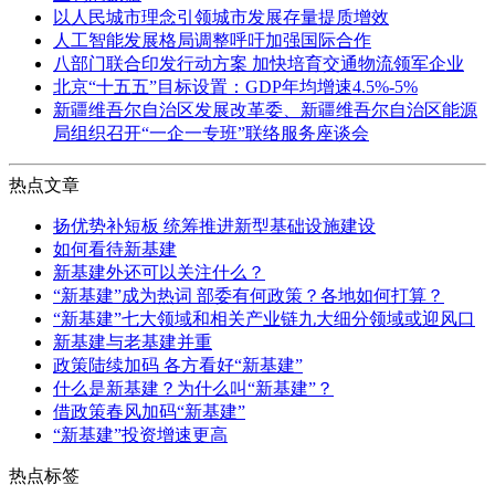
以人民城市理念引领城市发展存量提质增效
人工智能发展格局调整呼吁加强国际合作
八部门联合印发行动方案 加快培育交通物流领军企业
北京“十五五”目标设置：GDP年均增速4.5%-5%
新疆维吾尔自治区发展改革委、新疆维吾尔自治区能源
局组织召开“一企一专班”联络服务座谈会
热点文章
扬优势补短板 统筹推进新型基础设施建设
如何看待新基建
新基建外还可以关注什么？
“新基建”成为热词 部委有何政策？各地如何打算？
“新基建”七大领域和相关产业链九大细分领域或迎风口
新基建与老基建并重
政策陆续加码 各方看好“新基建”
什么是新基建？为什么叫“新基建”？
借政策春风加码“新基建”
“新基建”投资增速更高
热点标签