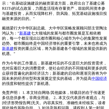
示："在基础设施建设的融资渠道方面，政府出台了基建公募
REITs的试点政策，力图盘活现有存量资产，鼓励民间资本参
与基建投资，从而实现降杠杆、防风险、拓宽基础设施项目投
融资来源的目的。"
戴德梁行大中华区副总裁、大中华区策略发展顾问部主管陶汝
鸿认为："
新基建
七大领域的发展与都市圈发展是互相依赖
的，每一个都呈现出以都市圈和核心城市为中心的集聚性发展
趋势。都市圈始终是中国经济增长的重要引擎，未来也将成为
新基建
投资的重点区域，将为新基建各个领域的发展提供新的
机遇。"
作为今年的工作重点，新基建对应的不仅是巨大的投资需求，
也对应着巨大的消费需求，使社会经济的不同领域和更多的民
众获得普遍化的新经济活力；新基建的启动和逐渐完善将为中
国未来的经济转型和发展奠定坚实的基础，并为提高
中国经济
的强度和韧性提供了新机遇。
免责声明： 1. 本文转自网络/其他媒体，转载目的在于传递更
多信息供参考，非商业用途。 2.. 本文仅代表原作者观点，与
[经济形势报告网]无关。内容真实性、准确性未经核实，读者
据此操作风险自担。 3. 如涉及版权问题，请权利人第一时间