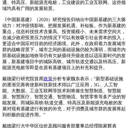
通、特高压、新能源充电桩，工业建设的工业互联网。这些领
域均具有广阔的发展前景。
《中国新基建》（2020）研究报告归纳出中国新基建的三大驱
动力：对冲疫情影响、把握发展机遇、补短板。作为新基建的
重点，信息科技技术含量高、投资规模小、未来需求空间大，
在减少政府投资压力的情况下可以有效吸引社会资本的投入，
更适合中国应对目前的经济困境。此外，在政府着力发展城市
群的战略背景下，城市之间的基础设施仍较为薄弱，而城市内
部基础设施如地铁等仍有欠缺亟待升级改造以适应新时代的发
展，新基建项目中的城际高铁、城市轨道交通以及特高压、新
能源充电桩等即是在原有基建项目上的补充和提升。
戴德梁行研究院首席
政策
分析专家魏东表示："新型基础设施
的逐渐完善将使新科技新技术得以广泛应用，5G、人工智
能、大数据、工业互联网等技术则将催生智慧制造、智慧能
源、智慧医疗、智慧交通、智慧物流、智慧零售等多产业的智
能发展。而城际高铁/轨道交通、特高压及新能源充电桩的发
展对现有基建进行有效的补充，对于消费及城市群的发展将起
到积极的促进作用。"
戴德梁行大中华区估价及顾问服务部董事总经理陈家辉表