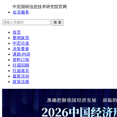
中宏国研信息技术研究院官网
会员服务
搜 索
首页
要闻纵览
中宏论道
决策要参
课题/内训
资料订阅
往届回顾
往届嘉宾
最新活动
政策法规