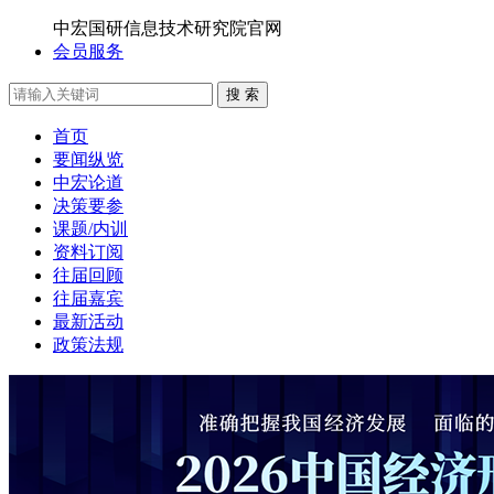
中宏国研信息技术研究院官网
会员服务
搜 索
首页
要闻纵览
中宏论道
决策要参
课题/内训
资料订阅
往届回顾
往届嘉宾
最新活动
政策法规