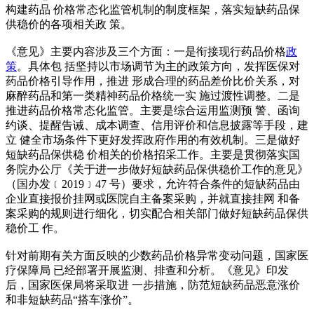
构建药品 价格常态化监管机制的制度框架，落实短缺药品保
供稳价的各项相关政 策。
《意见》主要内容涉及三个方面：一是衔接现行药品价格
政
策
。具体包 括坚持以市场调节为主的政策方向，发挥医保对
药品价格引导作用，推进 形成合理的药品差价比价关系，对
麻醉药品和第一类精神药品价格统一实 施过渡性调整。二是
推进药品价格常态化监管。主要是综合运用监测预 警、函询
约谈、提醒告诫、成本调查、信用评价和信息披露等手段，建
立 健全市场条件下更好发挥政府作用的有效机制。三是做好
短缺药品保供稳 价相关的价格招采工作。主要是贯彻落实国
务院办公厅《关于进一步做好短缺药品保供稳价工作的意见》
（国办发﹝2019﹞47 号）要求，允许符合条件的短缺药品由
企业直接报价挂网或医院自主备案采购，并就直接挂网 和备
案采购的规则进行细化，切实配合相关部门做好短缺药品保供
稳价工 作。
针对前期有关方面反映的少数药品价格异常变动问题，国家医
疗保障局 已经部署开展监测、排查和分析。《意见》印发
后，国家医保局将采取进 一步措施，防范短缺药品恶意涨价
和非短缺药品“搭车涨价”。