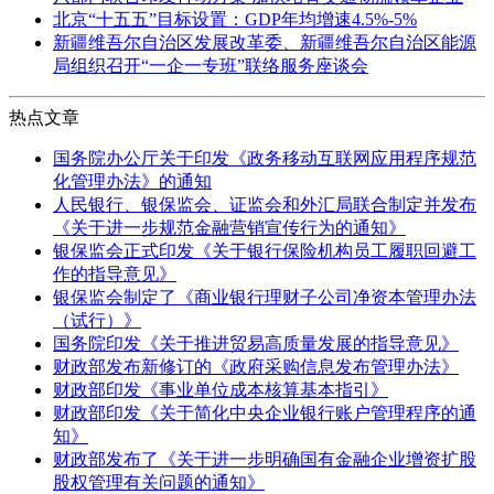
北京“十五五”目标设置：GDP年均增速4.5%-5%
新疆维吾尔自治区发展改革委、新疆维吾尔自治区能源
局组织召开“一企一专班”联络服务座谈会
热点文章
国务院办公厅关于印发《政务移动互联网应用程序规范
化管理办法》的通知
人民银行、银保监会、证监会和外汇局联合制定并发布
《关于进一步规范金融营销宣传行为的通知》
银保监会正式印发《关于银行保险机构员工履职回避工
作的指导意见》
银保监会制定了《商业银行理财子公司净资本管理办法
（试行）》
国务院印发《关于推进贸易高质量发展的指导意见》
财政部发布新修订的《政府采购信息发布管理办法》
财政部印发《事业单位成本核算基本指引》
财政部印发《关于简化中央企业银行账户管理程序的通
知》
财政部发布了《关于进一步明确国有金融企业增资扩股
股权管理有关问题的通知》