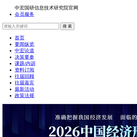
中宏国研信息技术研究院官网
会员服务
搜 索
首页
要闻纵览
中宏论道
决策要参
课题/内训
资料订阅
往届回顾
往届嘉宾
最新活动
政策法规