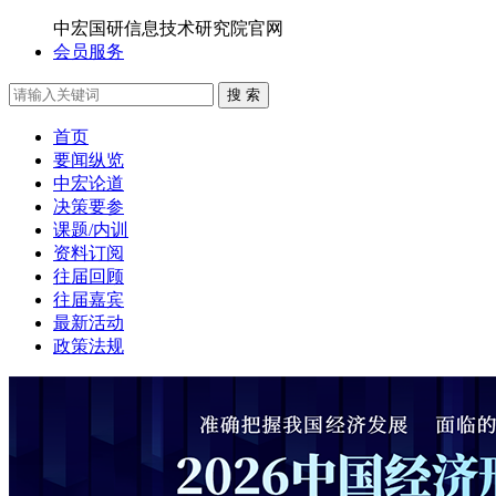
中宏国研信息技术研究院官网
会员服务
搜 索
首页
要闻纵览
中宏论道
决策要参
课题/内训
资料订阅
往届回顾
往届嘉宾
最新活动
政策法规