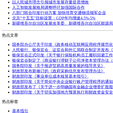
以人民城市理念引领城市发展存量提质增效
人工智能发展格局调整呼吁加强国际合作
八部门联合印发行动方案 加快培育交通物流领军企业
北京“十五五”目标设置：GDP年均增速4.5%-5%
新疆维吾尔自治区发展改革委、新疆维吾尔自治区能源局
热点文章
国务院办公厅关于印发《政务移动互联网应用程序规范化
人民银行、银保监会、证监会和外汇局联合制定并发布《
银保监会正式印发《关于银行保险机构员工履职回避工作
银保监会制定了《商业银行理财子公司净资本管理办法（
国务院印发《关于推进贸易高质量发展的指导意见》
财政部发布新修订的《政府采购信息发布管理办法》
财政部印发《事业单位成本核算基本指引》
财政部印发《关于简化中央企业银行账户管理程序的通知
财政部发布了《关于进一步明确国有金融企业增资扩股股
财政部印发《关于切实加强地方预算执行和财政资金安全
热点标签
基本指引