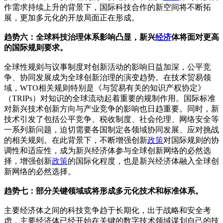
作需求持续上升的背景下，国际科技合作的新空间将不断拓
展，更加多元化的开放局面正在形成。
趋势六：全球科技治理体系影响凸显，新兴
经济
体将面对更高
的国际规则要求。
全球性规则与议事制度对创新活动的影响日益加深，公平竞
争、协同发展成为全球创新治理的演变趋势。在技术贸易领
域，WTO相关规则特别是《与贸易有关的知识产权协定》
（TRIPs）对知识的全球流动起着重要的规制作用。国际标准
对新兴技术创新方向与产业竞争的影响也日趋重要。同时，新
技术引发了包括公平竞争、税收制度、社会伦理、网络安全等
一系列新问题，迫切需要各国制定各领域协同发展、应对挑战
的相关规则。在此背景下，不断增强创新
政策
对国际规则的协
调性和适应性，成为新兴经济体参与全球创新网络的必然选
择，增强创新
政策
的国际化程度，也是新兴经济体融入全球创
新网络的必然选择。
趋势七：部分关键领域或将形成多元化技术和标准体系。
主要经济体之间的科技竞争趋于长期化，出于战略和安全考
虑，主要经济体已经开始在关键的数字技术领域谋划自己的技