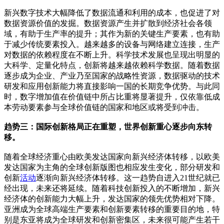
新兴数字技术大幅降低了数据流通和利用的成本，也促进了对
数据资源价值的发掘。数据资源产生并扩散到经济社会各领
域，有助于生产率的提升；其作为新的关键生产要素，也有助
于减少传统要素投入。越来越多的设备与网络建立连接，生产
对数据的依赖程度在不断上升。科学技术发展也呈现出明显的
大科学、定量化特点，创新将越来越依赖科学数据。随着数据
逐步成为企业、产业乃至国家的战略性资源，数据驱动的技术
研发和应用创新能力将直接影响一国的长期竞争优势。与此同
时，数字增加值在价值链中所占比重将显著提升，仅依靠低成
本劳动要素参与全球价值链的国家和地区或将受到冲击。
趋势三：国际创新格局正在重塑，世界创新重心逐步向东转
移。
随着全球经济重心由欧美发达国家向新兴经济体转移，以欧美
发达国家为主角的全球创新版图也相应发生变化，部分研发和
创新
活动
逐渐向新兴经济体转移。这一趋势自进入21世纪就已
经出现，未来还将延续。随着科技创新投入的不断增加，新兴
经济体的创新能力大幅上升，发达国家的领先优势相对下降。
亚洲成为全球高端生产要素和创新要素转移的重要目的地，特
别是东亚将成为全球研发和创新密集区，未来很可能产生若干