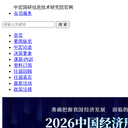
中宏国研信息技术研究院官网
会员服务
搜 索
首页
要闻纵览
中宏论道
决策要参
课题/内训
资料订阅
往届回顾
往届嘉宾
最新活动
政策法规