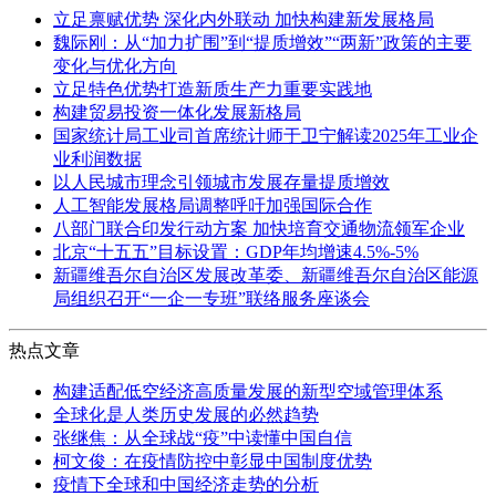
立足禀赋优势 深化内外联动 加快构建新发展格局
魏际刚：从“加力扩围”到“提质增效”“两新”政策的主要
变化与优化方向
立足特色优势打造新质生产力重要实践地
构建贸易投资一体化发展新格局
国家统计局工业司首席统计师于卫宁解读2025年工业企
业利润数据
以人民城市理念引领城市发展存量提质增效
人工智能发展格局调整呼吁加强国际合作
八部门联合印发行动方案 加快培育交通物流领军企业
北京“十五五”目标设置：GDP年均增速4.5%-5%
新疆维吾尔自治区发展改革委、新疆维吾尔自治区能源
局组织召开“一企一专班”联络服务座谈会
热点文章
构建适配低空经济高质量发展的新型空域管理体系
全球化是人类历史发展的必然趋势
张继焦：从全球战“疫”中读懂中国自信
柯文俊：在疫情防控中彰显中国制度优势
疫情下全球和中国经济走势的分析