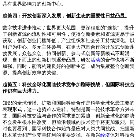
具有世界影响力的创新中心。
趋势四：开放创新深入发展，创新生态的重要性日益凸显。
数字技术进步推动了世界更大范围、更深程度的“连接”，提升
了创新资源的流动性和可用性，使得创新要素和资源更易于被
获取，创新创业门槛降低，产业组织和社会分工持续深化。以
用户为中心、多元主体参与、在更大范围合作的开放式创新蓬
勃发展，众包众创、协同创新、参与式创新等新模式不断涌
现。自下而上的创新机制逐步凸显，研发
活动
的合作也将不断
加强。同时，能否构建良好的创新生态，成为集聚整合创新资
源、提高创新效率的关键。
趋势五：科技全球化面临技术竞争加剧等挑战，但国际科技合
作仍有巨大潜力。
知识的全球传播、扩散和国际科研合作是科学全球化最主要的
表现形式，这一趋势难以逆转。特别是新一轮技术革命方兴未
艾，国际科技交流与合作的需求更加紧迫，创新全球化的趋势
不会发生根本性改变，但前沿领域的技术竞争将更加激烈。同
时也要看到，国际科技合作始终是应对人类共同挑战、把握新
技术革命和产业变革红利的重要途径。在新兴
经济
体对科技合