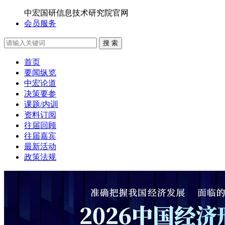
中宏国研信息技术研究院官网
会员服务
搜 索
首页
要闻纵览
中宏论道
决策要参
课题/内训
资料订阅
往届回顾
往届嘉宾
最新活动
政策法规