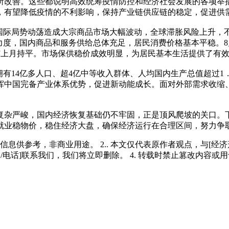
有所改善。这些都说明高效统筹疫情防控和经济社会发展的各项举
，有望降低疫情的不利影响，保持产业链供应链的稳定，促进供
于国际局势动荡造成大宗商品市场大幅波动，全球滞胀风险上升，
力度，国内商品和服务供给总体充足，居民消费价格基本平稳。8月
，与上月持平。市场保供稳价成效明显，为居民基本生活提供了有
拥有14亿多人口、超4亿中等收入群体、人均国内生产总值超过1
挥中国完备产业体系优势，促进新动能成长。面对外部需求收缩
复杂严峻，国内经济恢复基础仍不牢固，正是顶风爬坡的关口。
就业稳物价，稳住经济大盘，确保经济运行在合理区间，努力争
多信息供参考，非商业用途。 2.. 本文仅代表原作者观点，与[
/电话]联系我们，我们将立即删除。 4. 转载时禁止篡改内容或