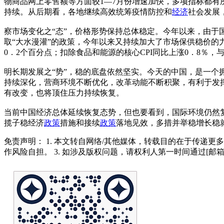
物商品网上零售额等方面较1—7月份增速加快，多项指标都
持续。从后期看，各地继续高效统筹疫情防控和
经济
社会发展
察市场变化之“态”，价格形势保持总体稳定。今年以来，由
取“大水漫灌”的政策，今年以来又持续加大了市场保供稳价的
0．2个百分点；扣除食品和能源的核心CPI同比上涨0．8％
明长期发展之“势”，稳的底盘依然坚实。今天的中国，是一个
持续深化，营商环境不断优化，改革动能不断积聚，有利于发
有改变，也将顶住压力持续恢复。
当前中国经济总体延续恢复态势，但也要看到，国际环境仍然
揽子稳经济
政策
措施和接续
政策
落地见效，多措并举稳增长稳
免责声明： 1. 本文转自网络/其他媒体，转载目的在于传递更
作风险自担。 3. 如涉及版权问题，请权利人第一时间通过[邮箱