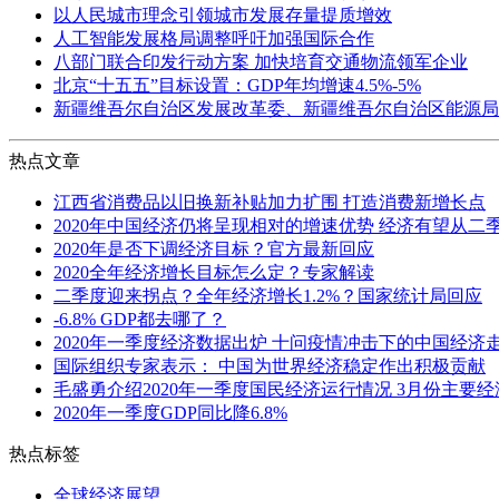
以人民城市理念引领城市发展存量提质增效
人工智能发展格局调整呼吁加强国际合作
八部门联合印发行动方案 加快培育交通物流领军企业
北京“十五五”目标设置：GDP年均增速4.5%-5%
新疆维吾尔自治区发展改革委、新疆维吾尔自治区能源局
热点文章
江西省消费品以旧换新补贴加力扩围 打造消费新增长点
2020年中国经济仍将呈现相对的增速优势 经济有望从二
2020年是否下调经济目标？官方最新回应
2020全年经济增长目标怎么定？专家解读
二季度迎来拐点？全年经济增长1.2%？国家统计局回应
-6.8% GDP都去哪了？
2020年一季度经济数据出炉 十问疫情冲击下的中国经济
国际组织专家表示： 中国为世界经济稳定作出积极贡献
毛盛勇介绍2020年一季度国民经济运行情况 3月份主要
2020年一季度GDP同比降6.8%
热点标签
全球经济展望