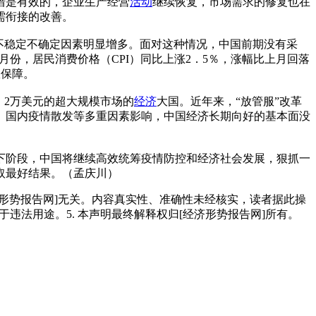
措是有效的，企业生产经营
活动
继续恢复，市场需求的修复也在
需衔接的改善。
不稳定不确定因素明显增多。面对这种情况，中国前期没有采
份，居民消费价格（CPI）同比上涨2．5％，涨幅比上月回落
效保障。
．2万美元的超大规模市场的
经济
大国。近年来，“放管服”改革
、国内疫情散发等多重因素影响，中国经济长期向好的基本面没
下阶段，中国将继续高效统筹疫情防控和经济社会发展，狠抓一
取最好结果。（孟庆川）
经济形势报告网]无关。内容真实性、准确性未经核实，读者据此操
用于违法用途。5. 本声明最终解释权归[经济形势报告网]所有。