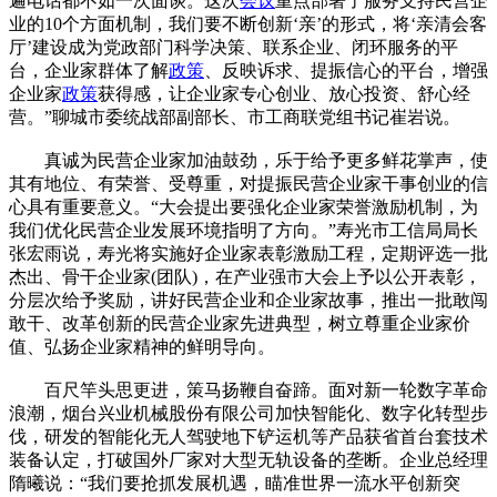
遍电话都不如一次面谈。这次
会议
重点部署了服务支持民营企
业的10个方面机制，我们要不断创新‘亲’的形式，将‘亲清会客
厅’建设成为党政部门科学决策、联系企业、闭环服务的平
台，企业家群体了解
政策
、反映诉求、提振信心的平台，增强
企业家
政策
获得感，让企业家专心创业、放心投资、舒心经
营。”聊城市委统战部副部长、市工商联党组书记崔岩说。
真诚为民营企业家加油鼓劲，乐于给予更多鲜花掌声，使
其有地位、有荣誉、受尊重，对提振民营企业家干事创业的信
心具有重要意义。“大会提出要强化企业家荣誉激励机制，为
我们优化民营企业发展环境指明了方向。”寿光市工信局局长
张宏雨说，寿光将实施好企业家表彰激励工程，定期评选一批
杰出、骨干企业家(团队)，在产业强市大会上予以公开表彰，
分层次给予奖励，讲好民营企业和企业家故事，推出一批敢闯
敢干、改革创新的民营企业家先进典型，树立尊重企业家价
值、弘扬企业家精神的鲜明导向。
百尺竿头思更进，策马扬鞭自奋蹄。面对新一轮数字革命
浪潮，烟台兴业机械股份有限公司加快智能化、数字化转型步
伐，研发的智能化无人驾驶地下铲运机等产品获省首台套技术
装备认定，打破国外厂家对大型无轨设备的垄断。企业总经理
隋曦说：“我们要抢抓发展机遇，瞄准世界一流水平创新突