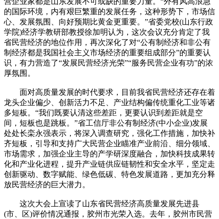
营企业家都是山东发展不可或缺的重要力量。“外有风高浪急
的国际环境，内有艰巨繁重的发展任务，这种形势下，市场信
心、发展氛围、向好预期比黄金更重要。”省委党校(山东行政
学院)经济学教研部教授徐加明认为，这次会议充分肯定了我
省民营经济的地位作用，再次深化了对“公有制经济和非公有
制经济都是我国社会主义市场经济的重要组成部分”的重要认
识，有力营造了“发展民营经济光荣”“服务民营企业有功”的浓
厚氛围。
面对高质量发展的时代要求，目前我省民营经济还存在着
龙头企业偏少、创新活力不足、产业结构偏传统重化工业等诸
多短板。“我们既要认清这些差距，更要认识到差距就是空
间，短板也是跳板。”省工信厅非公有制经济(中小企业)发展
处处长栾永强表示，将深入调查研究，强化工作措施，加快补
齐短板，引导和支持广大民营企业瞄准产业前沿、细分领域、
市场需求，加强企业主导的产学研深度融合，加快科技成果转
化和产业化进程，提升产业链供应链韧性和安全水平，坚定走
创新驱动、数字赋能、绿色低碳、特色发展道路，更加充分释
放民营经济的巨大潜力。
这次大会上宣读了山东省民营经济高质量发展先进县
(市、区)评价情况通报，胶州市光荣入选。去年，胶州市民营