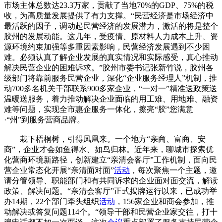
市场主体总数达23.3万家，贡献了当地70%的GDP、75%的税
收，为高质量发展提供了有力支撑。“民营经济是市场经济中
最活跃的因子，调动起民营经济的发展潜力，激活的将是整个
胶州的发展动能。这几年，受疫情、原材料人力成本上升、资
源环境约束加强等多重因素影响，民营经济发展遇到不少困
难。必须认真了解企业发展的真实情况和实际感受，真心推动
解决民营企业的困难诉求。”胶州市委书记张新竹说，胶州各
级部门将靠前服务民营企业，深化“企业服务经理人”机制，推
动700多名机关干部联系900多家企业，“一对一”精准送政策送
温暖送服务，着力推动解决企业面临的用工难、用地难、融资
难等问题，实现全市惠企服务一体化，擦亮“胶”您满意
·“州”到服务营商品牌。
栽下梧桐树，引得凤凰来。一个地方“亲商、富商、安
商”，企业才会如鱼得水、如鸟归林。近年来，聊城市探索优
化营商环境新路径，创新建立“亲清会客厅”工作机制，面向民
营企业常态化开展“亲清面对面”
活动
，每次聚焦一个主题，邀
请分管领导、职能部门和有共同诉求的企业面对面交流，解读
政策、解决问题。“亲清会客厅”正式揭牌运行以来，已成功举
办14期，22个部门牵头组织
活动
，156家企业和商会参加，推
动解决或答复问题114个。“领导干部和民营企业家交往，打十