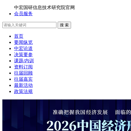
中宏国研信息技术研究院官网
会员服务
搜 索
首页
要闻纵览
中宏论道
决策要参
课题/内训
资料订阅
往届回顾
往届嘉宾
最新活动
政策法规