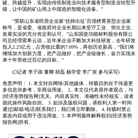
破、跨越提升，实现由传统制造业向技术服务型制造业转型升
级，让中国的矿山用上中国造的智能化设备。”
“荣获山东省民营企业家‘挂帅出征’百强榜菁英型企业家
称号，是省委、省政府对企业长期以来坚守工业、突出主业、
发展实业的充分肯定和认可。”山东国瓷功能材料股份有限公
司总经理霍希云说，近年来企业不断加大科技研发，去年研发
投入2.25亿元，占营收比重的7.09%，再创历史新高，“我们将
继续加大创新力度，把产品做好，把产业链做长，奋力实现未
来十年营收过百亿的目标。”
(□记者 李子路 董卿 胡磊 杨学莹 李广寅 参与采写)
免责声明： 1. 本文转自网络/其他媒体，转载目的在于传递更
多信息供参考，非商业用途。 2.. 本文仅代表原作者观点，与
[经济形势报告网]无关。内容真实性、准确性未经核实，读者
据此操作风险自担。 3. 如涉及版权问题，请权利人第一时间
通过[邮箱/电话]联系我们，我们将立即删除。 4. 转载时禁止
篡改内容或用于违法用途。5. 本声明最终解释权归[经济形势
报告网]所有。