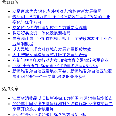
最新新闻
立足禀赋优势 深化内外联动 加快构建新发展格局
魏际刚：从“加力扩围”到“提质增效”“两新”政策的主要
变化与优化方向
立足特色优势打造新质生产力重要实践地
构建贸易投资一体化发展新格局
国家统计局工业司首席统计师于卫宁解读2025年工业企
业利润数据
以人民城市理念引领城市发展存量提质增效
人工智能发展格局调整呼吁加强国际合作
八部门联合印发行动方案 加快培育交通物流领军企业
北京“十五五”目标设置：GDP年均增速4.5%-5%
新疆维吾尔自治区发展改革委、新疆维吾尔自治区能源
局组织召开“一企一专班”联络服务座谈会
热点文章
江西省消费品以旧换新补贴加力扩围 打造消费新增长点
2020年中国经济仍将呈现相对的增速优势 经济有望从二
季度开始逐步企稳反弹
2020年是否下调经济目标？官方最新回应